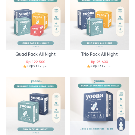
Quad Pack All Night
Trio Pack All Night
Rp
122.500
Rp
93.600
5.0
|
271 terjual
5.0
|
254 terjual