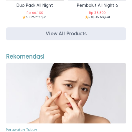
Duo Pack All Night
Pembalut All Night 6
Rp
66.100
Rp
38.800
5.0
|
259 terjual
5.0
|
545 terjual
View All Products
Rekomendasi
Perawatan Tubuh