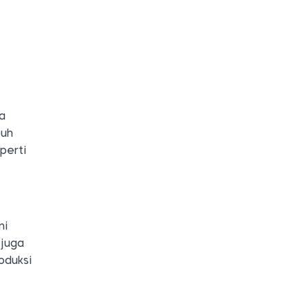
a
buh
perti
ni
 juga
oduksi