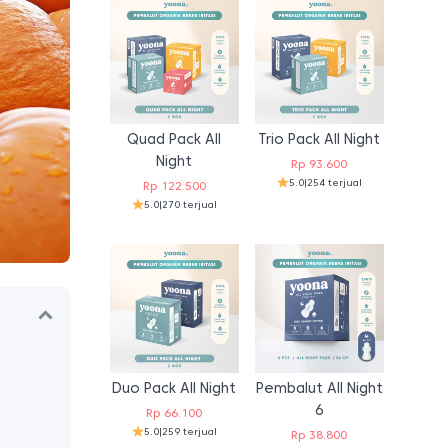
Quad Pack All
Trio Pack All Night
Night
Rp
93.600
5.0
|
254 terjual
Rp
122.500
5.0
|
270 terjual
Duo Pack All Night
Pembalut All Night
6
Rp
66.100
5.0
|
259 terjual
Rp
38.800