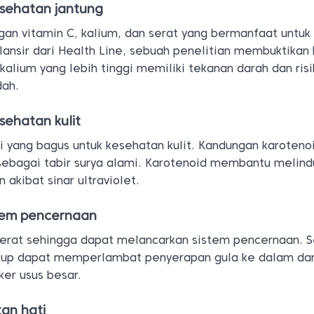
esehatan jantung
gan vitamin C, kalium, dan serat yang bermanfaat untuk
lansir dari Health Line, sebuah penelitian membuktikan
alium yang lebih tinggi memiliki tekanan darah dan risi
dah.
sehatan kulit
si yang bagus untuk kesehatan kulit. Kandungan karoteno
sebagai tabir surya alami. Karotenoid membantu melindu
n akibat sinar ultraviolet.
stem pencernaan
erat sehingga dapat melancarkan sistem pencernaan. Se
ukup dapat memperlambat penyerapan gula ke dalam da
ker usus besar.
an hati