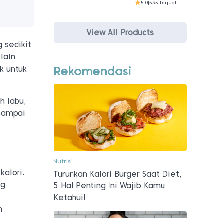
5.0
|
535 terjual
View All Products
 sedikit
lain
Rekomendasi
k untuk
h labu,
 sampai
Nutrisi
kalori.
Turunkan Kalori Burger Saat Diet,
ng
5 Hal Penting Ini Wajib Kamu
Ketahui!
n