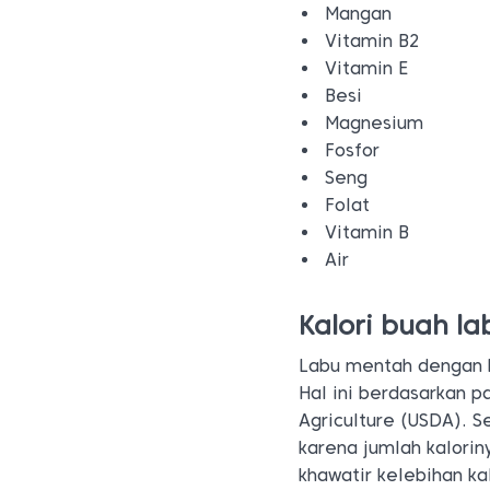
Mangan
Vitamin B2
Vitamin E
Besi
Magnesium
Fosfor
Seng
Folat
Vitamin B
Air
Kalori buah la
Labu mentah dengan be
Hal ini berdasarkan p
Agriculture (USDA). S
karena jumlah kalori
khawatir kelebihan ka