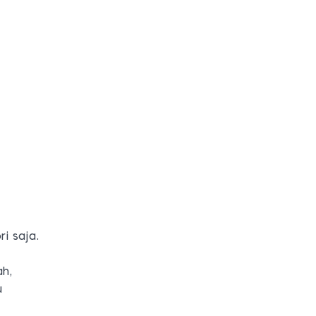
i saja.
ah,
u