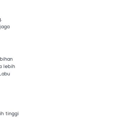
.
njaga
ebihan
 lebih
 Labu
h tinggi