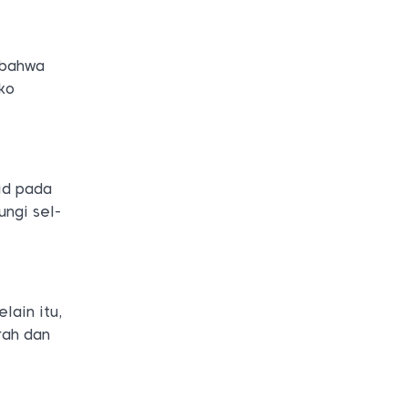
 bahwa
ko
id pada
ngi sel-
lain itu,
rah dan