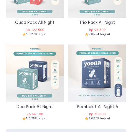
Quad Pack All Night
Trio Pack All Night
Rp
122.500
Rp
93.600
5.0
|
270 terjual
5.0
|
254 terjual
Duo Pack All Night
Pembalut All Night 6
Rp
66.100
Rp
38.800
5.0
|
259 terjual
5.0
|
545 terjual