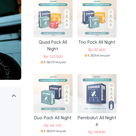
Quad Pack All
Trio Pack All Night
Night
Rp
93.600
5.0
|
254 terjual
Rp
122.500
5.0
|
270 terjual
Duo Pack All Night
Pembalut All Night
6
Rp
66.100
5.0
|
259 terjual
Rp
38.800