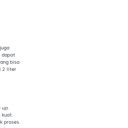
 juga
i dapat
yang bisa
2 liter
 up
.
 kuat.
k proses