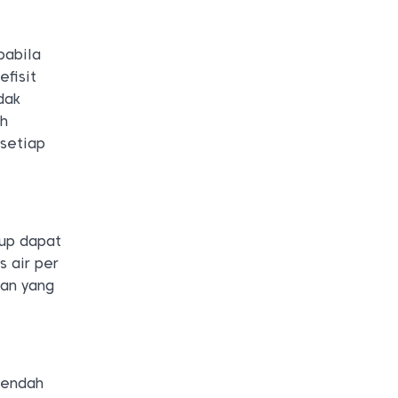
pabila
fisit
dak
ah
 setiap
kup dapat
 air per
man yang
rendah