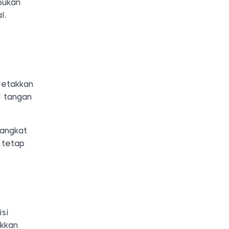
bukan
l.
iletakkan
i tangan
rangkat
 tetap
isi
akkan