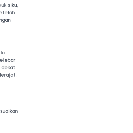
uk siku,
Setelah
angan
da
selebar
p dekat
erajat.
esuaikan