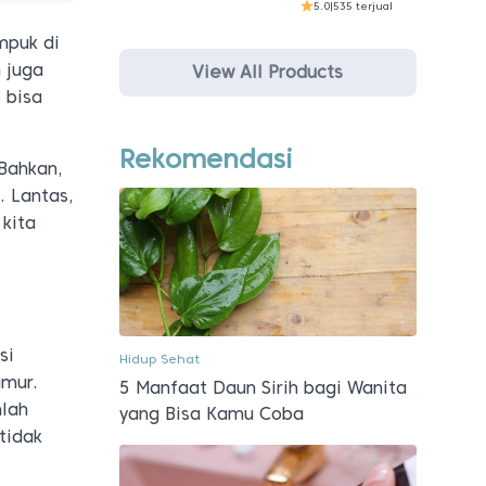
5.0
|
535 terjual
mpuk di
 juga
View All Products
 bisa
Rekomendasi
 Bahkan,
 Lantas,
kita
si
Hidup Sehat
mur.
5 Manfaat Daun Sirih bagi Wanita
mlah
yang Bisa Kamu Coba
tidak