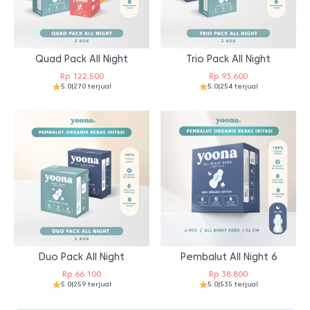
Quad Pack All Night
Trio Pack All Night
Rp
122.500
Rp
93.600
5.0
|
270 terjual
5.0
|
254 terjual
Duo Pack All Night
Pembalut All Night 6
Rp
66.100
Rp
38.800
5.0
|
259 terjual
5.0
|
535 terjual