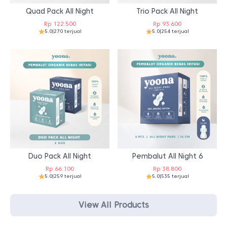
Quad Pack All Night
Trio Pack All Night
Rp
122.500
Rp
93.600
5.0
|
270 terjual
5.0
|
254 terjual
Duo Pack All Night
Pembalut All Night 6
Rp
66.100
Rp
38.800
5.0
|
259 terjual
5.0
|
535 terjual
View All Products