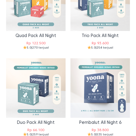
Quad Pack All Night
Trio Pack All Night
Rp
122.500
Rp
93.600
5.0
|
270 terjual
5.0
|
254 terjual
Duo Pack All Night
Pembalut All Night 6
Rp
66.100
Rp
38.800
5.0
|
259 terjual
5.0
|
535 terjual