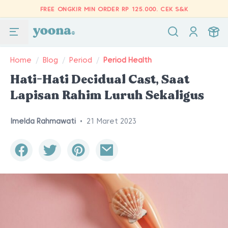
FREE ONGKIR MIN ORDER RP 125.000.
CEK S&K
Home
/
Blog
/
Period
/
Period Health
Hati-Hati Decidual Cast, Saat
Lapisan Rahim Luruh Sekaligus
Imelda Rahmawati
•
21 Maret 2023