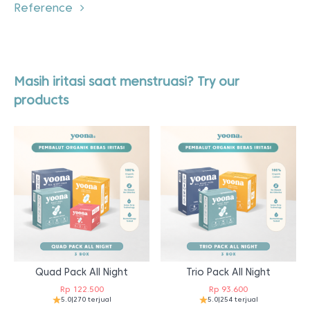
Reference
Masih iritasi saat menstruasi? Try our
products
Quad Pack All Night
Trio Pack All Night
Rp
122.500
Rp
93.600
5.0
|
270 terjual
5.0
|
254 terjual