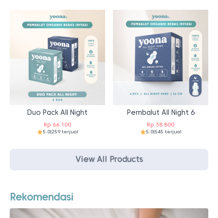
Duo Pack All Night
Pembalut All Night 6
Rp
66.100
Rp
38.800
5.0
|
259 terjual
5.0
|
545 terjual
View All Products
Rekomendasi