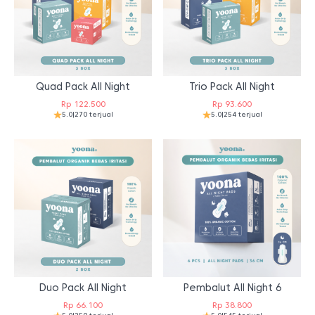
Quad Pack All Night
Trio Pack All Night
Rp
122.500
Rp
93.600
5.0
|
270 terjual
5.0
|
254 terjual
Duo Pack All Night
Pembalut All Night 6
Rp
66.100
Rp
38.800