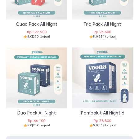
Quad Pack All Night
Trio Pack All Night
Rp
122.500
Rp
93.600
5.0
|
270 terjual
5.0
|
254 terjual
Duo Pack All Night
Pembalut All Night 6
Rp
66.100
Rp
38.800
5.0
|
259 terjual
5.0
|
545 terjual