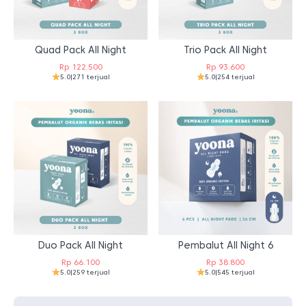
Quad Pack All Night
Trio Pack All Night
Rp
122.500
Rp
93.600
5.0
|
271 terjual
5.0
|
254 terjual
Duo Pack All Night
Pembalut All Night 6
Rp
66.100
Rp
38.800
5.0
|
259 terjual
5.0
|
545 terjual