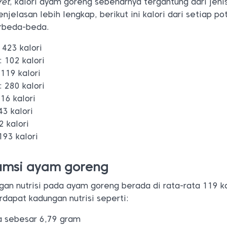
ret
, kalori ayam goreng sebenarnya tergantung dari jeni
njelasan lebih lengkap, berikut ini kalori dari setiap p
rbeda-beda.
 423 kalori
: 102 kalori
 119 kalori
: 280 kalori
16 kalori
43 kalori
2 kalori
193 kalori
umsi ayam goreng
an nutrisi pada ayam goreng berada di rata-rata 119 ka
erdapat kadungan nutrisi seperti:
a sebesar 6,79 gram