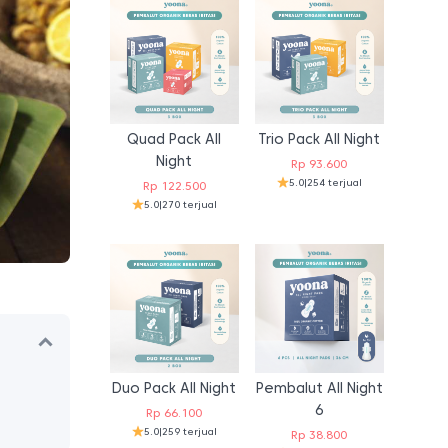
Quad Pack All
Trio Pack All Night
Night
Rp
93.600
5.0
|
254 terjual
Rp
122.500
5.0
|
270 terjual
Duo Pack All Night
Pembalut All Night
6
Rp
66.100
5.0
|
259 terjual
Rp
38.800