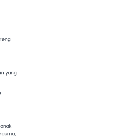
oreng
in yang
n
 anak
trauma,