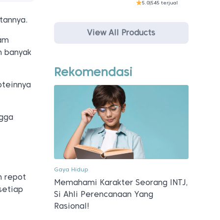
5.0
|
545 terjual
atannya.
View All Products
yam
h banyak
Rekomendasi
oteinnya
ngga
Gaya Hidup
n repot
Memahami Karakter Seorang INTJ,
setiap
Si Ahli Perencanaan Yang
Rasional!