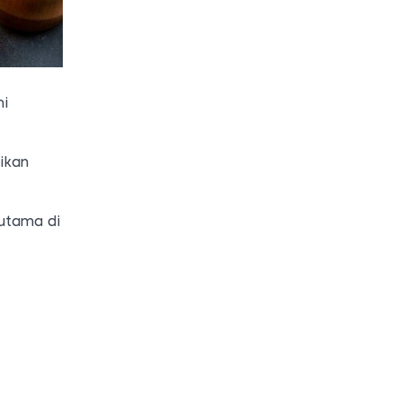
mi
ikan
utama di