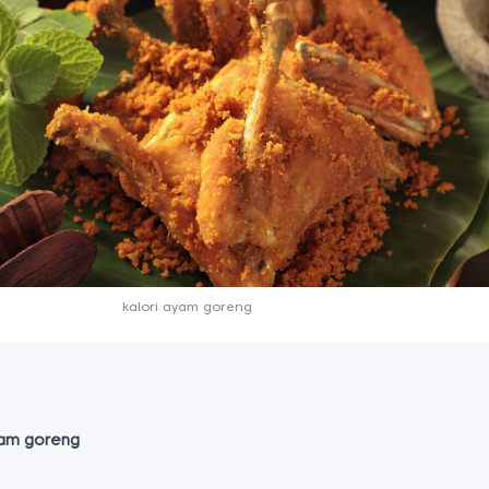
kalori ayam goreng
yam goreng