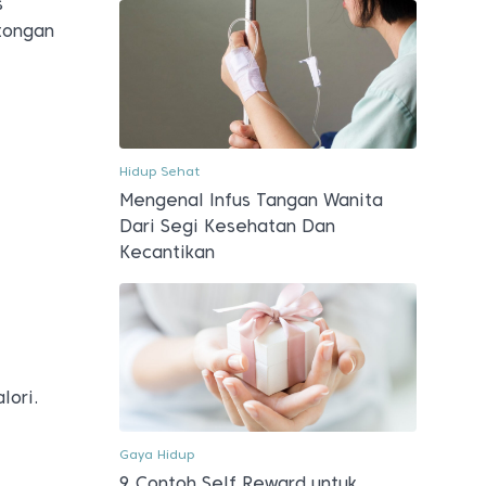
s
otongan
Hidup Sehat
Mengenal Infus Tangan Wanita
Dari Segi Kesehatan Dan
Kecantikan
lori.
Gaya Hidup
9 Contoh Self Reward untuk