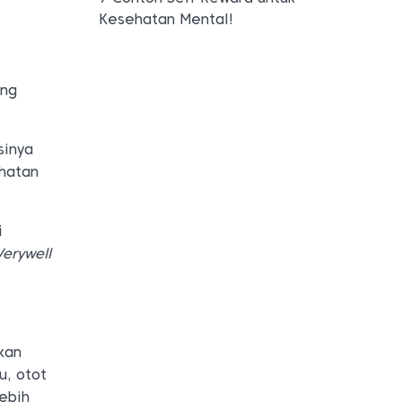
Kesehatan Mental!
eng
sinya
ehatan
i
Verywell
kan
u, otot
lebih