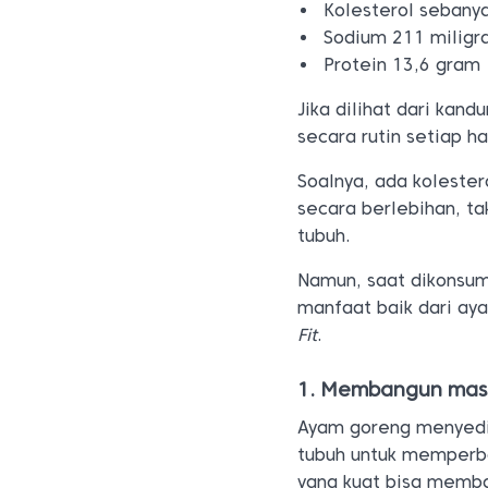
Kolesterol sebany
Sodium 211 milig
Protein 13,6 gram
Jika dilihat dari ka
secara rutin setiap ha
Soalnya, ada koleste
secara berlebihan, t
tubuh.
Namun, saat dikonsu
manfaat baik dari aya
Fit
.
1. Membangun mas
Ayam goreng menyedi
tubuh untuk memperba
yang kuat bisa memban