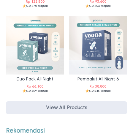
Rp
122.500
Rp
93.600
5.0
|
270 terjual
5.0
|
254 terjual
Duo Pack All Night
Pembalut All Night 6
Rp
66.100
Rp
38.800
5.0
|
259 terjual
5.0
|
545 terjual
View All Products
Rekomendasi