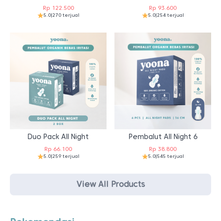
Rp
122.500
Rp
93.600
5.0
|
270 terjual
5.0
|
254 terjual
Duo Pack All Night
Pembalut All Night 6
Rp
66.100
Rp
38.800
5.0
|
259 terjual
5.0
|
545 terjual
View All Products