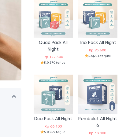
Quad Pack All
Trio Pack All Night
Night
Rp
93.600
5.0
|
254 terjual
Rp
122.500
5.0
|
270 terjual
Duo Pack All Night
Pembalut All Night
6
Rp
66.100
5.0
|
259 terjual
Rp
38.800