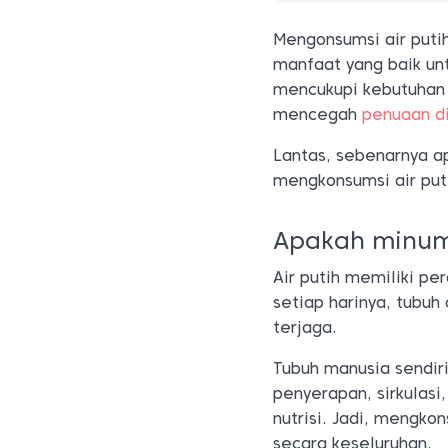
Mengonsumsi air puti
manfaat yang baik unt
mencukupi kebutuhan 
mencegah
penuaan di
Lantas, sebenarnya a
mengkonsumsi air puti
Apakah minum 
Air putih memiliki pe
setiap harinya, tubuh
terjaga.
Tubuh manusia sendiri
penyerapan, sirkulasi
nutrisi. Jadi, mengko
secara keseluruhan.