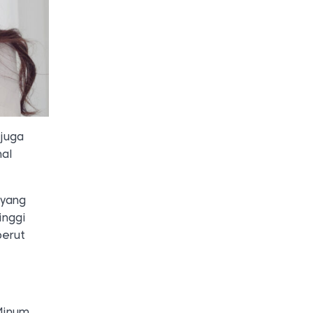
juga
hal
 yang
inggi
perut
Minum