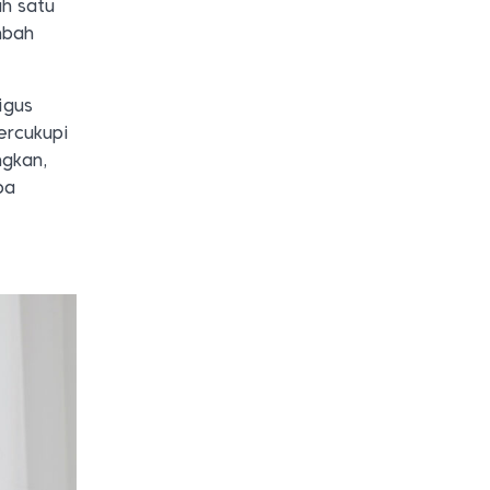
ah satu
mbah
igus
ercukupi
ngkan,
pa