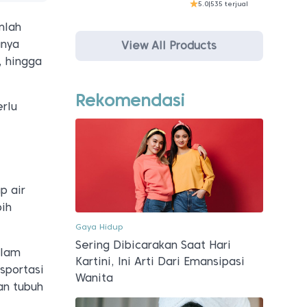
5.0
|
535 terjual
mlah
anya
View All Products
, hingga
Rekomendasi
erlu
p air
bih
Gaya Hidup
Sering Dibicarakan Saat Hari
alam
Kartini, Ini Arti Dari Emansipasi
nsportasi
Wanita
an tubuh