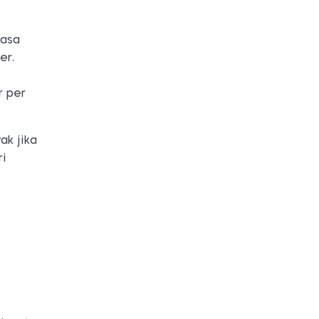
wasa
er.
r per
ak jika
ri
i