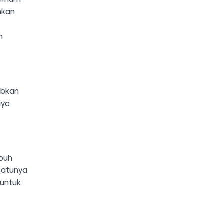
nkan
a
h
abkan
aya
ubuh
satunya
 untuk