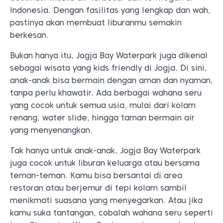
Indonesia. Dengan fasilitas yang lengkap dan wah,
pastinya akan membuat liburanmu semakin
berkesan.
Bukan hanya itu, Jogja Bay Waterpark juga dikenal
sebagai wisata yang kids friendly di Jogja. Di sini,
anak-anak bisa bermain dengan aman dan nyaman,
tanpa perlu khawatir. Ada berbagai wahana seru
yang cocok untuk semua usia, mulai dari kolam
renang, water slide, hingga taman bermain air
yang menyenangkan.
Tak hanya untuk anak-anak, Jogja Bay Waterpark
juga cocok untuk liburan keluarga atau bersama
teman-teman. Kamu bisa bersantai di area
restoran atau berjemur di tepi kolam sambil
menikmati suasana yang menyegarkan. Atau jika
kamu suka tantangan, cobalah wahana seru seperti