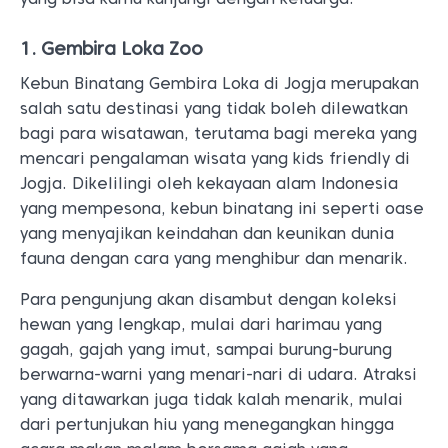
1. Gembira Loka Zoo
Kebun Binatang Gembira Loka di Jogja merupakan
salah satu destinasi yang tidak boleh dilewatkan
bagi para wisatawan, terutama bagi mereka yang
mencari pengalaman wisata yang kids friendly di
Jogja. Dikelilingi oleh kekayaan alam Indonesia
yang mempesona, kebun binatang ini seperti oase
yang menyajikan keindahan dan keunikan dunia
fauna dengan cara yang menghibur dan menarik.
Para pengunjung akan disambut dengan koleksi
hewan yang lengkap, mulai dari harimau yang
gagah, gajah yang imut, sampai burung-burung
berwarna-warni yang menari-nari di udara. Atraksi
yang ditawarkan juga tidak kalah menarik, mulai
dari pertunjukan hiu yang menegangkan hingga