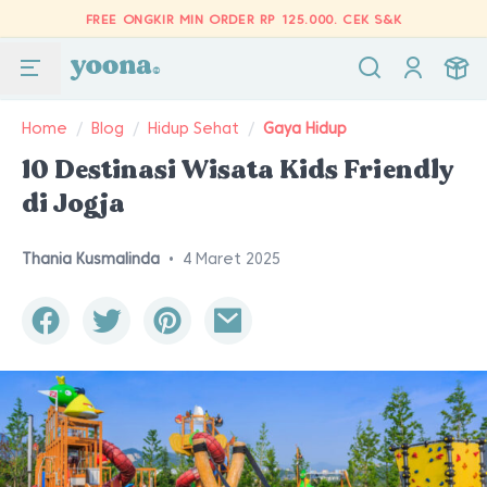
FREE ONGKIR MIN ORDER RP 125.000.
CEK S&K
Home
/
Blog
/
Hidup Sehat
/
Gaya Hidup
10 Destinasi Wisata Kids Friendly
di Jogja
Thania Kusmalinda
•
4 Maret 2025