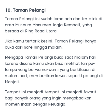
10. Taman Pelangi
Taman Pelangi ini sudah lama ada dan terletak di
area Museum Monumen Jogja Kembali, yabg
berada di Ring Road Utara.
Jika kamu tertarik kesini, Taman Pelangi hanya
buka dari sore hingga malam.
Mengapa Taman Pelangi buka saat malam hari
karena disana kamu akan bisa melihat lampu-
lampu yang berwarna-warni yang berkilauan di
malam hari, memberikan kesan seperti pelangi di
Monjali.
Tempat ini menjadi tempat ini menjadi favorit
bagi banyak orang yang ingin mengabadikan
momen indah dengan keluarga.