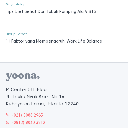
Gaya Hidup
Tips Diet Sehat Dan Tubuh Ramping Ala V BTS
Hidup Sehat
11 Faktor yang Mempengaruhi Work Life Balance
M Center 5th Floor
Jl. Teuku Nyak Arief No.16
Kebayoran Lama, Jakarta 12240
(021) 5088 2965
(0812) 8030 3812