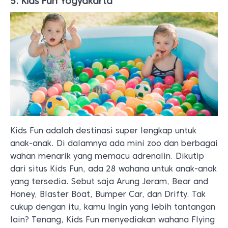
5. Kids Fun Yogyakarta
Kids Fun adalah destinasi super lengkap untuk
anak-anak. Di dalamnya ada mini zoo dan berbagai
wahan menarik yang memacu adrenalin. Dikutip
dari situs Kids Fun, ada 28 wahana untuk anak-anak
yang tersedia. Sebut saja Arung Jeram, Bear and
Honey, Blaster Boat, Bumper Car, dan Drifty. Tak
cukup dengan itu, kamu Ingin yang lebih tantangan
lain? Tenang, Kids Fun menyediakan wahana Flying