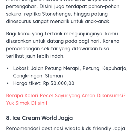
pertengahan. Disini juga terdapat pohon-pohon
sakura, replika Stonehenge, hingga patung
dinosaurus sangat menarik untuk anak-anak.
Bagi kamu yang tertarik mengunjunginya, kamu
disarankan untuk datang pada pagi hari. Karena,
pemandangan sekitar yang ditawarkan bisa
terlihat jauh lebih indah.
Lokasi: Jalan Petung Merapi, Petung, Kepuharjo,
Cangkringan, Sleman
Harga tiket: Rp 30.000,00
Berapa Kalori Pecel Sayur yang Aman Dikonsumsi?
Yuk Simak Di sini!
8. Ice Cream World Jogja
Remomendasi destinasi wisata kids friendly Jogja