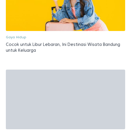
Gaya Hidup
Cocok untuk Libur Lebaran, Ini Destinasi Wisata Bandung
untuk Keluarga