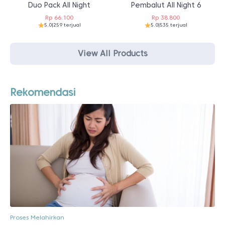
Duo Pack All Night
Pembalut All Night 6
Rp
66.100
Rp
38.800
5.0
|
259 terjual
5.0
|
535 terjual
View All Products
Rekomendasi
Proses Melahirkan