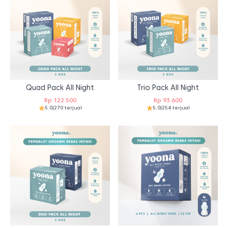
Quad Pack All Night
Trio Pack All Night
Rp
122.500
Rp
93.600
5.0
|
270 terjual
5.0
|
254 terjual