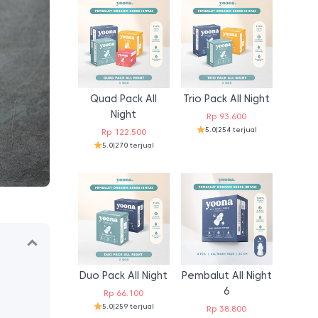
Quad Pack All
Trio Pack All Night
Night
Rp
93.600
5.0
|
254 terjual
Rp
122.500
5.0
|
270 terjual
Duo Pack All Night
Pembalut All Night
6
Rp
66.100
5.0
|
259 terjual
Rp
38.800