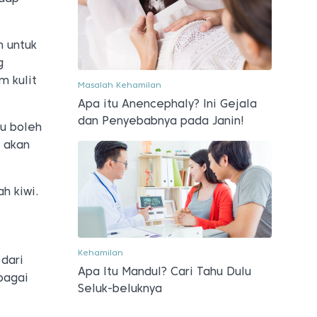
n untuk
g
m kulit
Masalah Kehamilan
Apa itu Anencephaly? Ini Gejala
dan Penyebabnya pada Janin!
bu boleh
a akan
h kiwi.
Kehamilan
 dari
Apa Itu Mandul? Cari Tahu Dulu
bagai
Seluk-beluknya