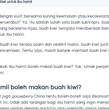
kiwi untuk ibu hamil
dengan kulit berwarna kuning keemasan atau kecokelata
erserabut? Ya, itu adalah salah satu buah subtropis, bua
ang berwarna hijau, buah kiwi ternyata memberikan ban
uk ibu hamil.
uah kiwi terasa asam dan sedikit manis, buah kiwi just
cernaan. Tentu saja, masih banyak manfaat buah kiwi 
akah ibu hamil boleh makan buah kiwi? Yuk, simak penje
ni.
mil boleh makan buah kiwi?
t juga
gooseberry
China tentu boleh-boleh saja dikonsum
t ini, tidak ada larangan bagi ibu hamil yang ingin meny
 hamil rentan dengan gastritis atau memiliki alergi terh