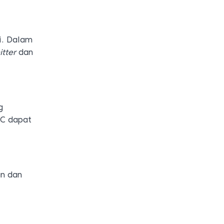
i. Dalam
tter
dan
g
 C dapat
an dan