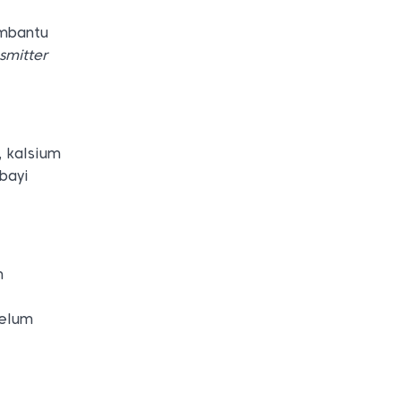
embantu
smitter
 kalsium
bayi
n
Belum