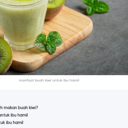
manfaat buah kiwi untuk ibu hamil
eh makan buah kiwi?
ntuk ibu hamil
uk ibu hamil