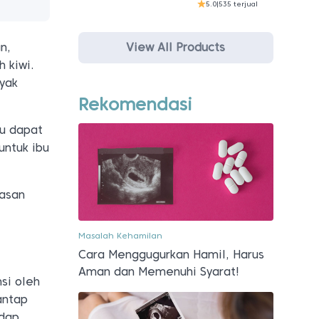
5.0
|
535 terjual
View All Products
n,
h kiwi.
yak
Rekomendasi
ru dapat
untuk ibu
lasan
Masalah Kehamilan
Cara Menggugurkan Hamil, Harus
Aman dan Memenuhi Syarat!
si oleh
antap
adap