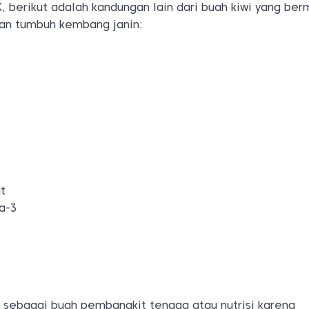
K, berikut adalah kandungan lain dari buah kiwi yang be
dan tumbuh kembang janin:
t
a-3
l sebagai buah pembangkit tenaga atau nutrisi karena