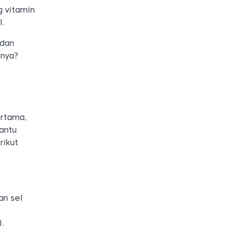
g vitamin
l.
 dan
tnya?
ertama,
bantu
rikut
an sel
l.