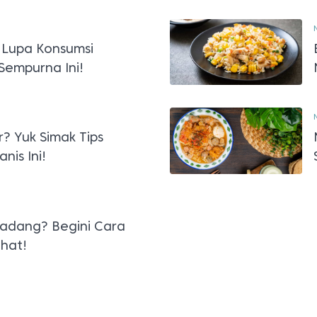
N
 Lupa Konsumsi
Sempurna Ini!
N
r? Yuk Simak Tips
nis Ini!
Padang? Begini Cara
hat!