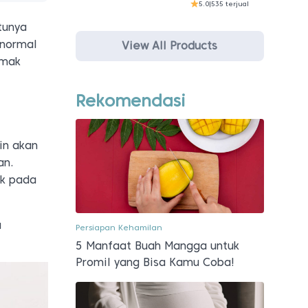
5.0
|
535 terjual
tunya
 normal
View All Products
imak
Rekomendasi
in akan
an.
rk pada
a
Persiapan Kehamilan
5 Manfaat Buah Mangga untuk
Promil yang Bisa Kamu Coba!