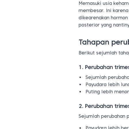
Memasuki usia kehami
membesar. Ini karena 
dikearenakan hormon o
posterior yang nantin
Tahapan peru
Berikut sejumlah tah
1. Perubahan trime
Sejumlah perubahan
Payudara lebih lun
Puting lebih menon
2. Perubahan trime
Sejumlah perubahan p
Payudara lebih ber