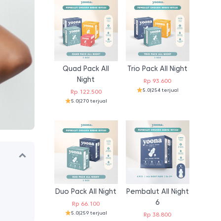
Quad Pack All
Trio Pack All Night
Night
Rp
93.600
5.0
|
254 terjual
Rp
122.500
5.0
|
270 terjual
Duo Pack All Night
Pembalut All Night
6
Rp
66.100
5.0
|
259 terjual
Rp
38.800