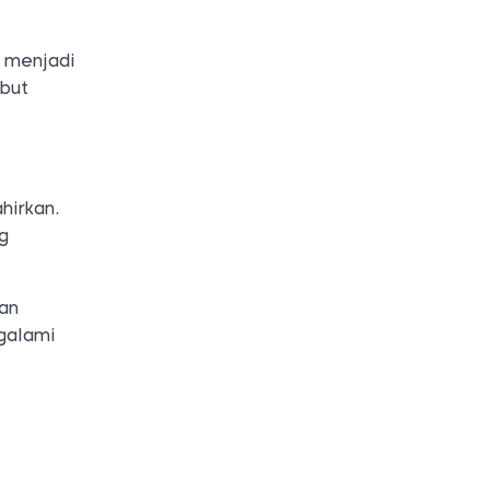
a menjadi
ebut
hirkan.
g
gan
ngalami
,