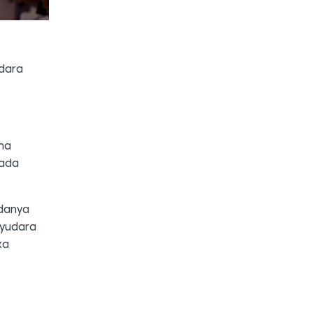
dara
ma
pada
adanya
ayudara
ka