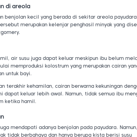
n di areola
n benjolan kecil yang berada di sekitar areola payudar
 tersebut merupakan kelenjar penghasil minyak yang dis
tgomery.
il, air susu juga dapat keluar meskipun ibu belum mela
mulai memproduksi kolostrum yang merupakan cairan yan
n untuk bayi.
n terakhir kehamilan, cairan berwarna kekuningan den
ini dapat keluar lebih awal. Namun, tidak semua ibu me
um ketika hamil.
an
 juga mendapati adanya benjolan pada payudara. Namun
k tidak berbahaya dan hanya berupa kista berisi susu