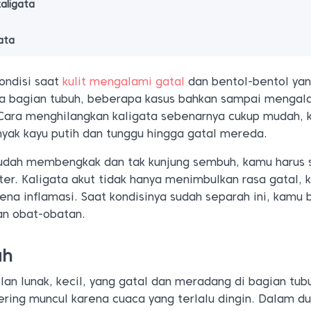
aligata
ata
ondisi saat
kulit mengalami gatal
dan bentol-bentol ya
a bagian tubuh, beberapa kasus bahkan sampai mengal
Cara menghilangkan kaligata sebenarnya cukup mudah,
yak kayu putih dan tunggu hingga gatal mereda.
sudah membengkak dan tak kunjung sembuh, kamu harus
r. Kaligata akut tidak hanya menimbulkan rasa gatal, 
ena inflamasi. Saat kondisinya sudah separah ini, kamu 
an obat-obatan.
ah
lan lunak, kecil, yang gatal dan meradang di bagian tub
 sering muncul karena cuaca yang terlalu dingin. Dalam d