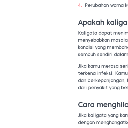
Perubahan warna ku
Apakah kalig
Kaligata dapat menimb
menyebabkan masalah 
kondisi yang membaha
sembuh sendiri dala
Jika kamu merasa ser
terkena infeksi. Kam
dan berkepanjangan, 
dari penyakit yang be
Cara menghila
Jika kaligata yang k
dengan menghangatkan