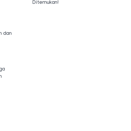
Ditemukan!
n dan
gga
n