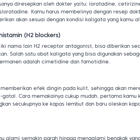
anya diresepkan oleh dokter yaitu; loratadine, cetirizin
sloratadine. Kamu harus membelinya dengan resep dokt
erikan akan sesuai dengan kondisi kaligata yang kamu a
istamin (H2 blockers)
ki nama lain H2 receptor antagonist, bisa diberikan sec
an. Salah satu obat kaligata yang bisa digunakan sebag
permanen adalah cimetidine dan famotidine.
 memberikan efek dingin pada kulit, sehingga akan me
l-gatal. Cara memakainya cukup mudah, pertama kamu 
angkan secukupnya ke kapas lembut dan baru oleskan kap
amu alami semakin parah hingga mengalami bengkak yan