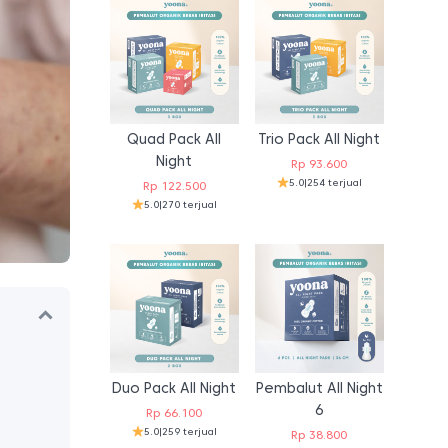
Quad Pack All
Trio Pack All Night
Night
Rp
93.600
5.0
|
254 terjual
Rp
122.500
5.0
|
270 terjual
Duo Pack All Night
Pembalut All Night
6
Rp
66.100
5.0
|
259 terjual
Rp
38.800