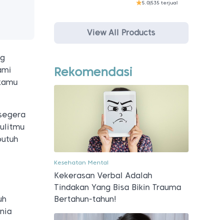
5.0
|
535 terjual
View All Products
ng
Rekomendasi
ami
 kamu
 segera
kulitmu
butuh
Kesehatan Mental
Kekerasan Verbal Adalah
Tindakan Yang Bisa Bikin Trauma
Bertahun-tahun!
uh
unia