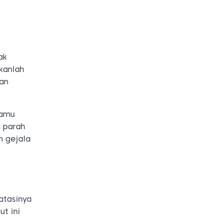
ak
kanlah
kan
kamu
a parah
h gejala
atasinya
t ini