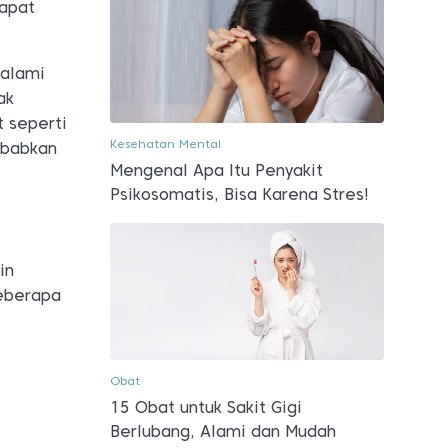
dapat
galami
ak
 seperti
Kesehatan Mental
ebabkan
Mengenal Apa Itu Penyakit
Psikosomatis, Bisa Karena Stres!
in
beberapa
Obat
15 Obat untuk Sakit Gigi
Berlubang, Alami dan Mudah