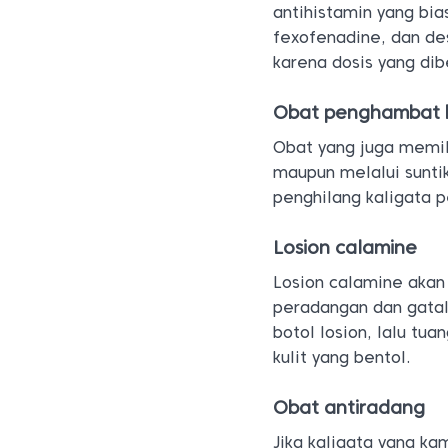
antihistamin yang bias
fexofenadine, dan de
karena dosis yang dib
Obat penghambat h
Obat yang juga memili
maupun melalui suntik
penghilang kaligata 
Losion calamine
Losion calamine akan
peradangan dan gata
botol losion, lalu tu
kulit yang bentol.
Obat antiradang
Jika kaligata yang k