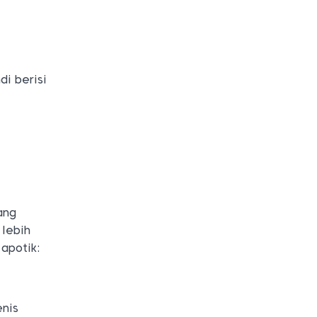
i berisi
ang
 lebih
apotik:
enis