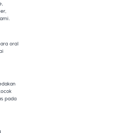
e,
er,
lami.
ara oral
ai
redakan
kocok
as pada
g