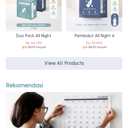
Duo Pack All Night
Pembalut All Night 6
Rp
66.100
Rp
38.800
5.0
|
259 terjual
5.0
|
535 terjual
View All Products
Rekomendasi