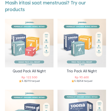
Masih iritasi saat menstruasi? Try our
products
Quad Pack All Night
Trio Pack All Night
Rp
122.500
Rp
93.600
5.0
|
270 terjual
5.0
|
254 terjual