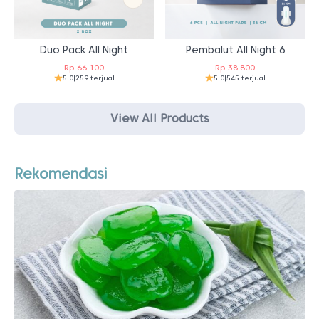
Duo Pack All Night
Pembalut All Night 6
Rp
66.100
Rp
38.800
5.0
|
259 terjual
5.0
|
545 terjual
View All Products
Rekomendasi