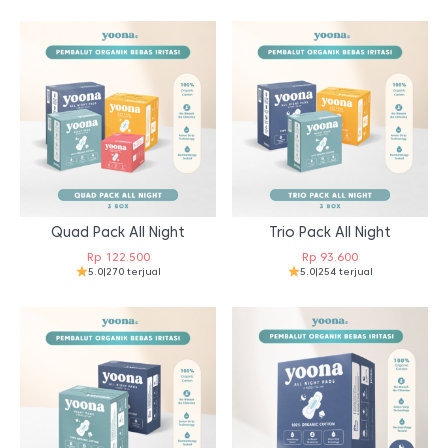
Quad Pack All Night
Trio Pack All Night
Rp
122.500
Rp
93.600
5.0
|
270 terjual
5.0
|
254 terjual