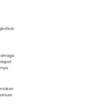
gkatkan
lahraga
 dapat
rnya.
antakan
sesuai