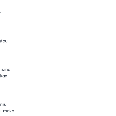
e
atau
lisme
ukan
amu.
a, maka