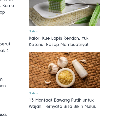
n. Kamu
tap
Nutrisi
Kalori Kue Lapis Rendah, Yuk
perut
Ketahui Resep Membuatnya!
mak 4
um
han
Nutrisi
13 Manfaat Bawang Putih untuk
Wajah, Ternyata Bisa Bikin Mulus
asa.