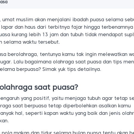
uasa
a, umat muslim akan menjalani ibadah puasa selama seb
lapar dan haus dari terbitnya fajar hingga terbenamnya
uasa kurang lebih 13 jam dan tubuh tidak mendapat supl
 selama waktu tersebut.
asa berolahraga, tentunya kamu tak ingin melewatkan w
bugar. Lalu bagaimana olahraga saat puasa dan tips men
elama berpuasa? Simak yuk tips detailnya.
olahraga saat puasa?
garuh yang positif, yaitu menjaga tubuh agar tetap s
hraga saat berpuasa tetap diperbolehkan asalkan kamu
yak hal, seperti kapan waktu yang baik dan jenis olah
kan.
a pola makan dan tidur selama bulan puasa tentu akan b