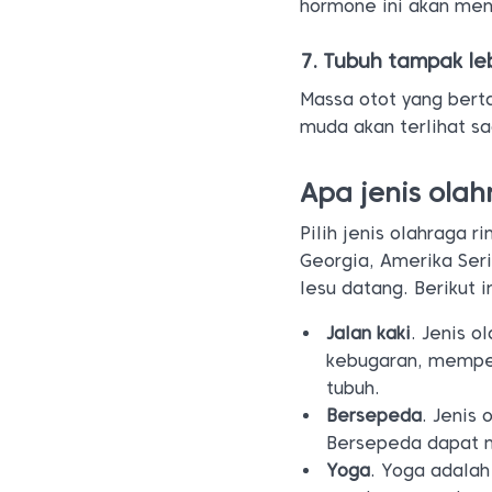
hormone ini akan men
7. Tubuh tampak le
Massa otot yang ber
muda akan terlihat sa
Apa jenis ola
Pilih jenis olahraga r
Georgia, Amerika Ser
lesu datang. Berikut i
Jalan kaki
. Jenis o
kebugaran, memper
tubuh.
Bersepeda
. Jenis 
Bersepeda dapat m
Yoga
. Yoga adalah