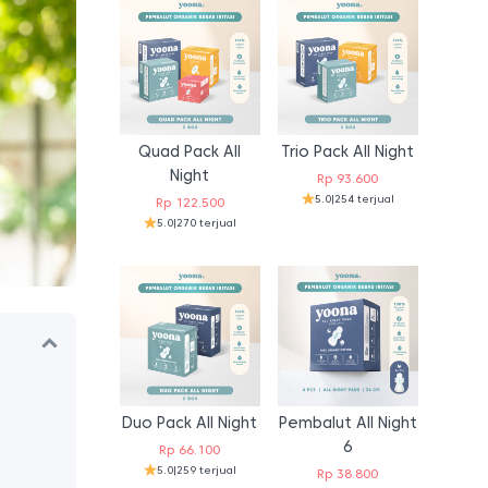
Quad Pack All
Trio Pack All Night
Night
Rp
93.600
5.0
|
254 terjual
Rp
122.500
5.0
|
270 terjual
Duo Pack All Night
Pembalut All Night
6
Rp
66.100
5.0
|
259 terjual
Rp
38.800