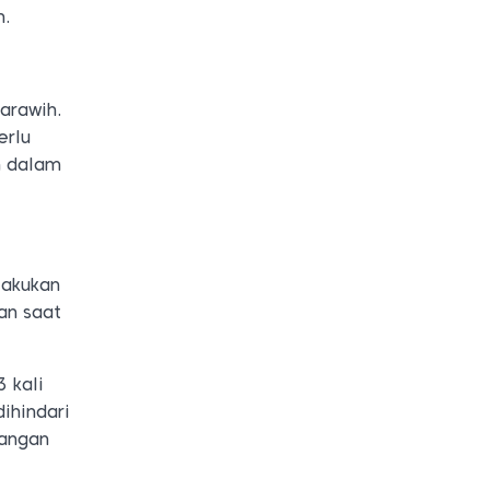
h.
arawih.
erlu
n dalam
lakukan
an saat
3 kali
ihindari
gangan