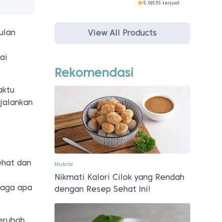
5.0
|
535 terjual
ulan
View All Products
ai
Rekomendasi
aktu
jalankan
ehat dan
Nutrisi
Nikmati Kalori Cilok yang Rendah
raga apa
dengan Resep Sehat Ini!
erubah