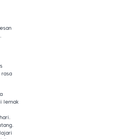
Kesan
.
as
 rasa
ga
i lemak
hari.
atang.
ajari