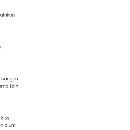
ainkan
r
pasangan
ama lain
kiss.
an cium