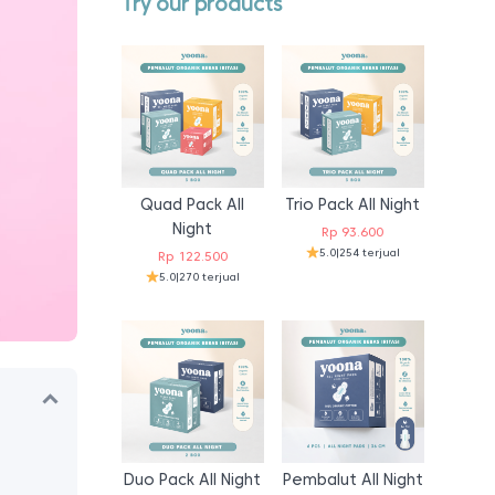
Try our products
Quad Pack All
Trio Pack All Night
Night
Rp
93.600
5.0
|
254 terjual
Rp
122.500
5.0
|
270 terjual
Duo Pack All Night
Pembalut All Night