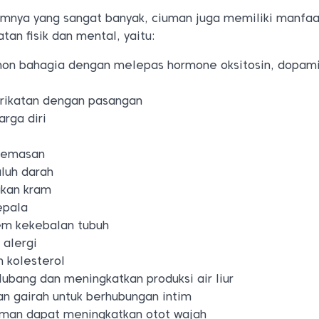
mnya yang sangat banyak, ciuman juga memiliki manfaa
an fisik dan mental, yaitu:
on bahagia dengan melepas hormone oksitosin, dopam
rikatan dengan pasangan
rga diri
cemasan
luh darah
kan kram
epala
em kekebalan tubuh
 alergi
 kolesterol
ubang dan meningkatkan produksi air liur
n gairah untuk berhubungan intim
uman dapat meningkatkan otot wajah