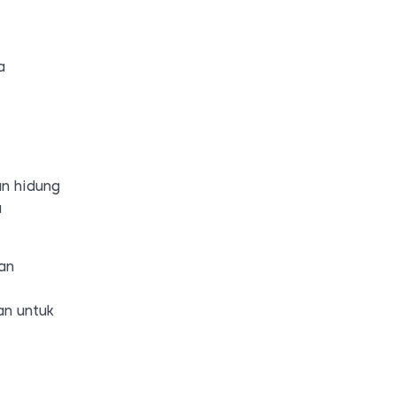
a
an hidung
a
an
an untuk