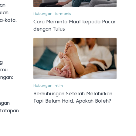
gan
alah
Hubungan Harmonis
a-kata.
Cara Meminta Maaf kepada Pacar
dengan Tulus
.
ng
amu
angan:
Hubungan Intim
Berhubungan Setelah Melahirkan
Tapi Belum Haid, Apakah Boleh?
ngan
 tatapan