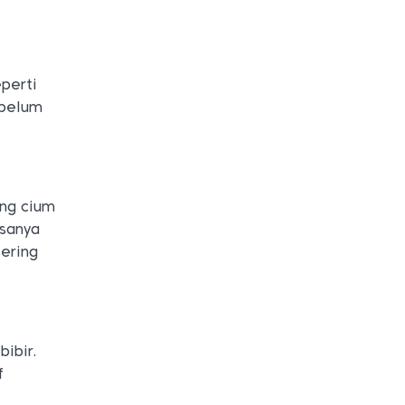
perti
ebelum
ang cium
asanya
sering
ibir.
f