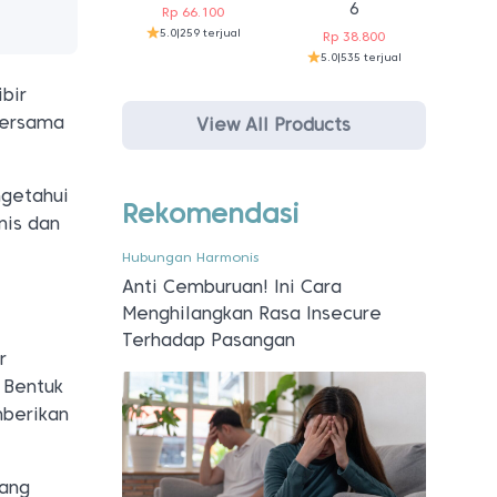
6
Rp
66.100
5.0
|
259 terjual
Rp
38.800
5.0
|
535 terjual
bir
bersama
View All Products
ngetahui
Rekomendasi
nis dan
Hubungan Harmonis
Anti Cemburuan! Ini Cara
Menghilangkan Rasa Insecure
Terhadap Pasangan
r
 Bentuk
mberikan
yang