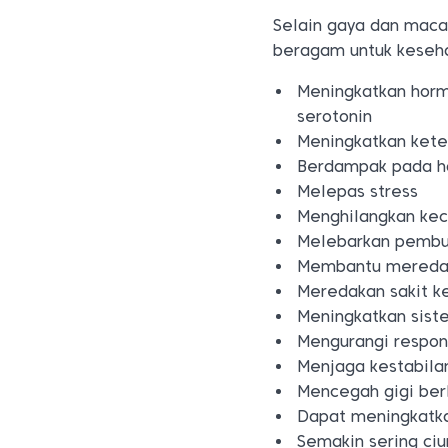
Selain gaya dan maca
beragam untuk kesehat
Meningkatkan horm
serotonin
Meningkatkan kete
Berdampak pada ha
Melepas stress
Menghilangkan ke
Melebarkan pembu
Membantu mereda
Meredakan sakit k
Meningkatkan sist
Mengurangi respon
Menjaga kestabilan
Mencegah gigi berl
Dapat meningkatka
Semakin sering ci