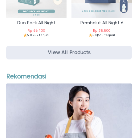
Duo Pack All Night
Pembalut All Night 6
Rp
66.100
Rp
38.800
5.0
|
259 terjual
5.0
|
535 terjual
View All Products
Rekomendasi