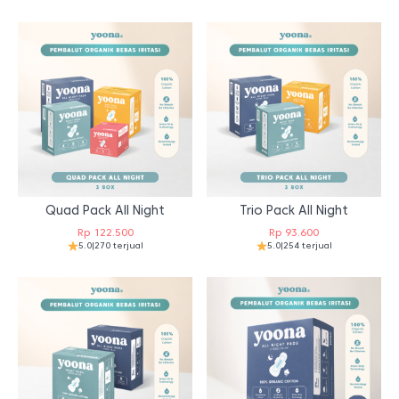
Quad Pack All Night
Trio Pack All Night
Rp
122.500
Rp
93.600
5.0
|
270 terjual
5.0
|
254 terjual