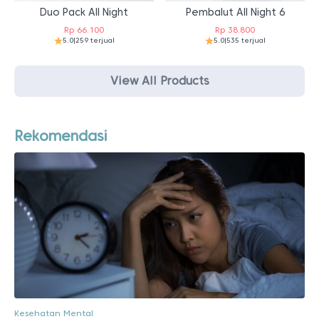
Duo Pack All Night
Pembalut All Night 6
Rp
66.100
Rp
38.800
5.0
|
259 terjual
5.0
|
535 terjual
View All Products
Rekomendasi
Kesehatan Mental