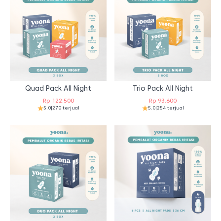
Quad Pack All Night
Trio Pack All Night
Rp
122.500
Rp
93.600
5.0
|
270 terjual
5.0
|
254 terjual