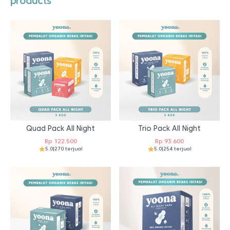
products
Quad Pack All Night
Trio Pack All Night
Rp
122.500
Rp
93.600
5.0
|
270 terjual
5.0
|
254 terjual