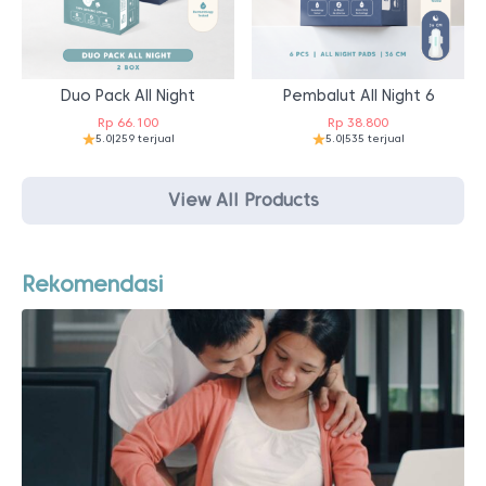
Duo Pack All Night
Pembalut All Night 6
Rp
66.100
Rp
38.800
5.0
|
259 terjual
5.0
|
535 terjual
View All Products
Rekomendasi