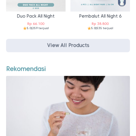
Duo Pack All Night
Pembalut All Night 6
Rp
66.100
Rp
38.800
5.0
|
259 terjual
5.0
|
535 terjual
View All Products
Rekomendasi