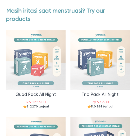
Masih iritasi saat menstruasi? Try our
products
Quad Pack All Night
Trio Pack All Night
Rp
122.500
Rp
93.600
5.0
|
270 terjual
5.0
|
254 terjual