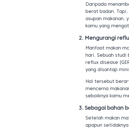
Daripada menambah
berat badan. Tapi,
asupan makanan, y
kamu yang mengat
Mengurangi refl
Manfaat makan mal
hari. Sebuah stud
reflux disease (G
yang disantap mini
Hal tersebut bera
mencerna makanan 
sebaiknya kamu m
Sebagai bahan b
Setelah makan mal
apapun setidaknya