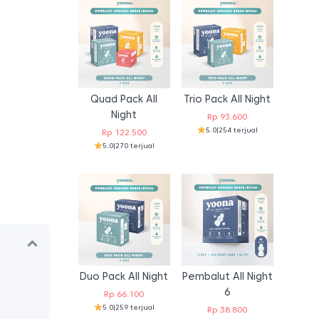
Quad Pack All
Trio Pack All Night
Night
Rp
93.600
5.0
|
254 terjual
Rp
122.500
5.0
|
270 terjual
Duo Pack All Night
Pembalut All Night
6
Rp
66.100
5.0
|
259 terjual
Rp
38.800