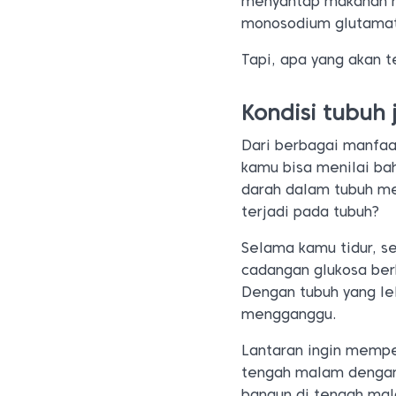
menyantap makanan r
monosodium glutamat
Tapi, apa yang akan 
Kondisi tubuh
Dari berbagai manfa
kamu bisa menilai b
darah dalam tubuh me
terjadi pada tubuh?
Selama kamu tidur, se
cadangan glukosa ber
Dengan tubuh yang lela
mengganggu.
Lantaran ingin mempe
tengah malam dengan 
bangun di tengah ma