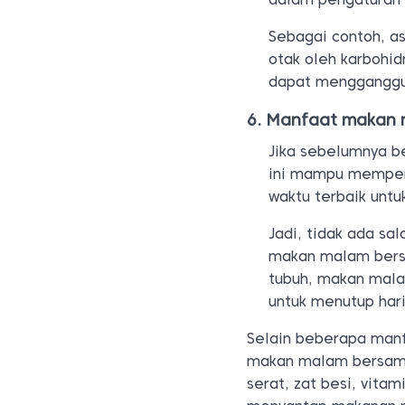
Sebagai contoh, a
otak oleh karbohid
dapat mengganggu 
Manfaat makan 
Jika sebelumnya b
ini mampu memperk
waktu terbaik unt
Jadi, tidak ada sa
makan malam bersa
tubuh, makan mala
untuk menutup har
Selain beberapa manf
makan malam bersama 
serat, zat besi, vitam