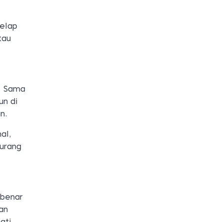
lelap
tau
. Sama
un di
n.
al,
kurang
 benar
an
ati.