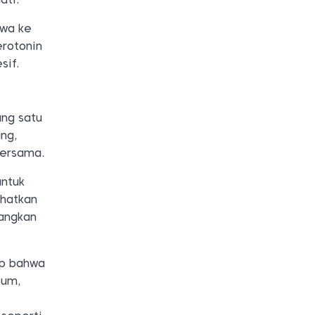
awa ke
erotonin
sif.
ng satu
ng,
bersama.
untuk
ehatkan
nangkan
ap bahwa
ium,