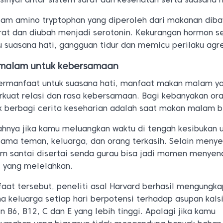
sam amino tryptophan yang diperoleh dari makanan dib
rat dan diubah menjadi serotonin. Kekurangan hormon s
suasana hati, gangguan tidur dan memicu perilaku agre
malam untuk kebersamaan
ermanfaat untuk suasana hati, manfaat makan malam ya
uat relasi dan rasa kebersamaan. Bagi kebanyakan ora
uk berbagi cerita keseharian adalah saat makan malam 
lahnya jika kamu meluangkan waktu di tengah kesibukan 
ma teman, keluarga, dan orang terkasih. Selain meny
m santai disertai senda gurau bisa jadi momen menye
i yang melelahkan.
aat tersebut, peneliti asal Harvard berhasil mengungk
keluarga setiap hari berpotensi terhadap asupan kals
in B6, B12, C dan E yang lebih tinggi. Apalagi jika kamu