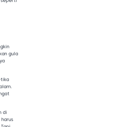
seperti
gkin
kan gula
nya
tika
malam.
angat
n di
 harus
Tapi,