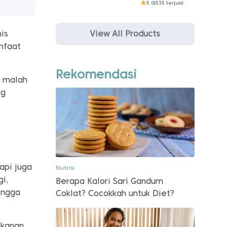
5.0
|
535 terjual
View All Products
is
nfaat
Rekomendasi
n malah
ng
api juga
Nutrisi
gi,
Berapa Kalori Sari Gandum
ingga
Coklat? Cocokkah untuk Diet?
akanan