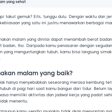
lam yang sehat
i takut gemuk? Eits, tunggu dulu. Dengan waktu dan jen
 kebiasaan yang satu ini justru menawarkan berbagai ma
 makan malam yang dinilai dapat menambah berat bada
t badan, lho. Daripada kamu penasaran dengan seguda
 yang menguntungkan tubuh, kamu bisa langsung simak
.
akan malam yang baik?
tidak hanya menyebabkan seseorang merasa kembung tet
ubuh di pagi hari saat kamu bangun dari tidur. Belum la
asa memiliki aktivitas dan jadwal kerja yang padat seh
idak menentu.
ataupun kamu sendiri mungkin tidak akan menyantap m