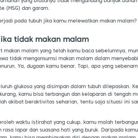
umahan yang biasanya tidak mengandung banyak bahan 
e (MSG) dan garam.
terjadi pada tubuh jika kamu melewatkan makan malam?
 jika tidak makan malam
at makan malam yang telah kamu baca sebelumnya, mun
ahwa tidak mengonsumsi makan malam dalam menyebab
nurun. Ya, dugaan kamu benar. Tapi, apa yang sebenar
luruh glukosa yang disimpan dalam tubuh dilepaskan. Ke
kurang, kamu bisa terbangun dan kelaparan di tengah 
h akibat beraktivitas seharian, tentu saja situasi ini s
roleh waktu istirahat yang cukup, kamu malah terbangu
rasa lapar dan suasana hati yang buruk. Daripada kamu
lam, kamu bisa membiasakan diri dengan makan malam. 