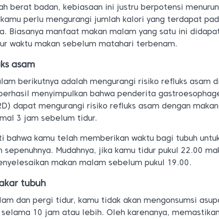
 berat badan, kebiasaan ini justru berpotensi menuru
 kamu perlu mengurangi jumlah kalori yang terdapat pa
a. Biasanya manfaat makan malam yang satu ini didapa
ur waktu makan sebelum matahari terbenam.
uks asam
am berikutnya adalah mengurangi risiko refluks asam 
i berhasil menyimpulkan bahwa penderita gastroesophag
ERD) dapat mengurangi risiko refluks asam dengan maka
mal 3 jam sebelum tidur.
rti bahwa kamu telah memberikan waktu bagi tubuh untu
sepenuhnya. Mudahnya, jika kamu tidur pukul 22.00 ma
enyelesaikan makan malam sebelum pukul 19.00.
akar tubuh
am dan pergi tidur, kamu tidak akan mengonsumsi asup
 selama 10 jam atau lebih. Oleh karenanya, memastika