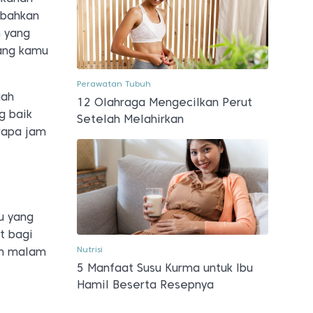
 bahkan
m yang
yang kamu
Perawatan Tubuh
gah
12 Olahraga Mengecilkan Perut
g baik
Setelah Melahirkan
rapa jam
u yang
t bagi
Nutrisi
kan malam
5 Manfaat Susu Kurma untuk Ibu
Hamil Beserta Resepnya