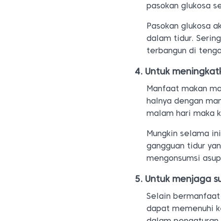
pasokan glukosa se
Pasokan glukosa a
dalam tidur. Serin
terbangun di tenga
Untuk meningkatk
Manfaat makan mal
halnya dengan man
malam hari maka k
Mungkin selama in
gangguan tidur yan
mengonsumsi asup
Untuk menjaga s
Selain bermanfaat
dapat memenuhi k
dalam pengaturan s