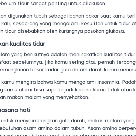
belum tidur sangat penting untuk dilakukan.
kan digunakan tubuh sebagai bahan bakar saat kamu ter
g kali, seseorang yang mengalami kesulitan untuk tidur a
h tidur disebabkan oleh kurangnya pasokan glukosa.
an kualitas tidur
am yang berikutnya adalah meningkatkan kualitas tidur
faat sebelumnya, jika kamu sering atau pernah terbang
emungkinan besar kadar gula dalam darah kamu menuru
i kamu mengira bahwa kamu mengalami insomnia. Padah
g kamu alami bisa saja terjadi karena kamu tidak atau 
an makan malam yang menyehatkan.
uasana hati
 untuk menyeimbangkan gula darah, makan malam yang
ebutuhan asam amino dalam tubuh. Asam amino berper
inyal antar sistem saraf dan kesehatan serta suasana h