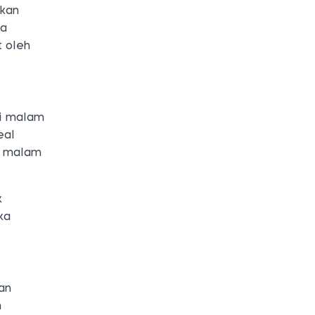
nkan
da
t oleh
di malam
eal
n malam
k
ka
an
n