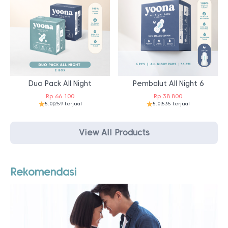
Duo Pack All Night
Pembalut All Night 6
Rp
66.100
Rp
38.800
5.0
|
259 terjual
5.0
|
535 terjual
View All Products
Rekomendasi