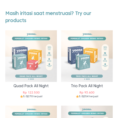
Masih iritasi saat menstruasi? Try our
products
Quad Pack All Night
Trio Pack All Night
Rp
122.500
Rp
93.600
5.0
|
270 terjual
5.0
|
254 terjual