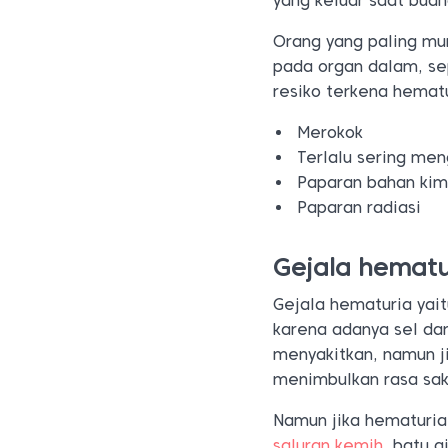
yang keluar saat buang
Orang yang paling mu
pada organ dalam, sep
resiko terkena hemat
Merokok
Terlalu sering me
Paparan bahan kim
Paparan radiasi
Gejala hematu
Gejala hematuria yai
karena adanya sel da
menyakitkan, namun j
menimbulkan rasa sak
Namun jika hematuria
saluran kemih
, batu g