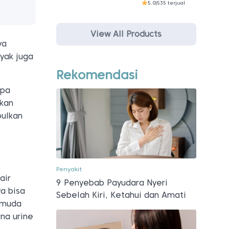
5.0
|
535 terjual
View All Products
ya
yak juga
Rekomendasi
upa
hkan
bulkan
Penyakit
air
9 Penyebab Payudara Nyeri
ya bisa
Sebelah Kiri, Ketahui dan Amati
h muda
na urine