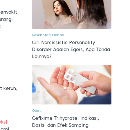
enyakit
urangi
:
Kesehatan Mental
Ciri Narcissistic Personality
Disorder Adalah Egois, Apa Tanda
Lainnya?
t keruh,
Obat
Cefixime Trihydrate: Indikasi,
eksi
Dosis, dan Efek Samping
alami