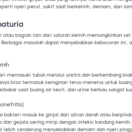
eperti nyeri perut, sakit saat berkemih, demam, dan lain
aturia
l atau bagian lain dari saluran kemih memungkinkan sel
. Berbagai masalah dapat menyebabkan kebocoran ini, a
emih
kteri memasuki tubuh melalui uretra dan berkembang biak
anya bisa termasuk keinginan terus-menerus untuk buang
terbakar saat buang air kecil, dan urine berbau sangat ku
lonefritis)
ka bakteri masuk ke ginjal dari aliran darah atau berpind
da dan gejala sering mirip dengan infeksi kandung kemih,
jal lebih cenderung menyebabkan demam dan nyeri ping