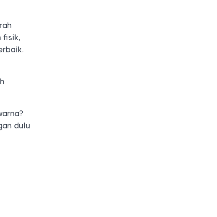
rah
fisik,
erbaik.
uh
warna?
gan dulu