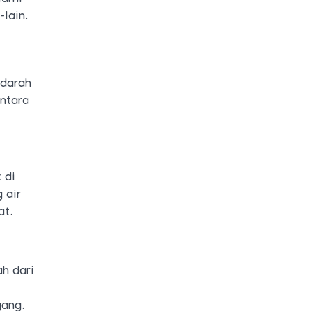
-lain.
 darah
ntara
 di
 air
at.
ah dari
gang.