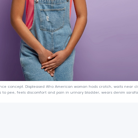
ence concept. Displeased Afro American woman hods crotch, waits near c
s to pee, feels discomfort and pain in urinary bladder, wears denim saraf