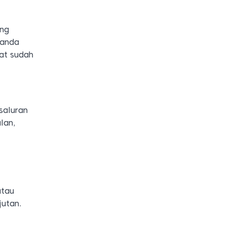
ung
tanda
at sudah
saluran
lan,
atau
jutan.