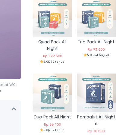
Quad Pack All
Trio Pack All Night
Night
Rp
93.600
5.0
|
254 terjual
Rp
122.500
5.0
|
270 terjual
losed WC,
an
Duo Pack All Night
Pembalut All Night
6
Rp
66.100
5.0
|
259 terjual
Rp
38.800