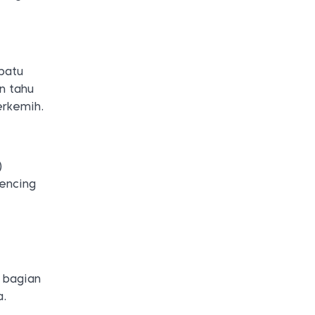
u
-batu
n tahu
erkemih.
)
kencing
 bagian
a.