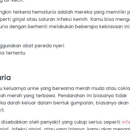
 air kecil.
ngkin terkena hematuria adalah mereka yang memiliki p
erti ginjal atau saluran infeksi kemih. Kamu bisa meng
uria dengan berhenti melakukan beberapa kebiasaan ini
nggunakan obat pereda nyeri
ia tertentu
ria
tu keluarnya urine yang berwarna merah muda atau cokla
rah merah yang terbawa. Pendarahan ini biasanya tidak
ika darah keluar dalam bentuk gumpalan, biasanya akan
it.
 disebabkan oleh penyakit yang cukup serius seperti
inf
injal, infeksi ginjal, atau yang lainnya, kamu akan meng