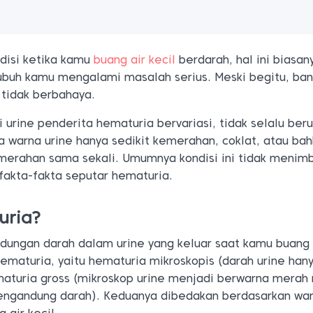
disi ketika kamu
buang air kecil
berdarah, hal ini biasan
uh kamu mengalami masalah serius. Meski begitu, ban
 tidak berbahaya.
i urine penderita hematuria bervariasi, tidak selalu ber
a warna urine hanya sedikit kemerahan, coklat, atau ba
erahan sama sekali. Umumnya kondisi ini tidak menim
i fakta-fakta seputar hematuria.
uria?
dungan darah dalam urine yang keluar saat kamu buang 
 hematuria, yaitu hematuria mikroskopis (darah urine han
ematuria gross (mikroskop urine menjadi berwarna mera
engandung darah). Keduanya dibedakan berdasarkan war