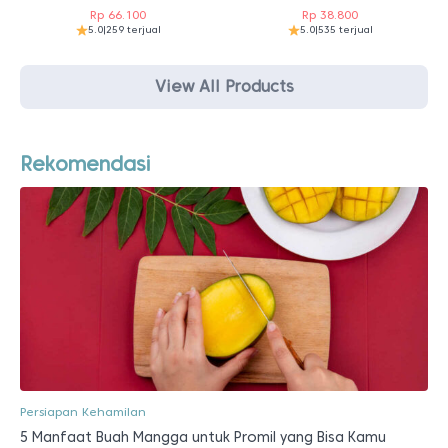
Rp
66.100
Rp
38.800
5.0
|
259 terjual
5.0
|
535 terjual
View All Products
Rekomendasi
Persiapan Kehamilan
5 Manfaat Buah Mangga untuk Promil yang Bisa Kamu