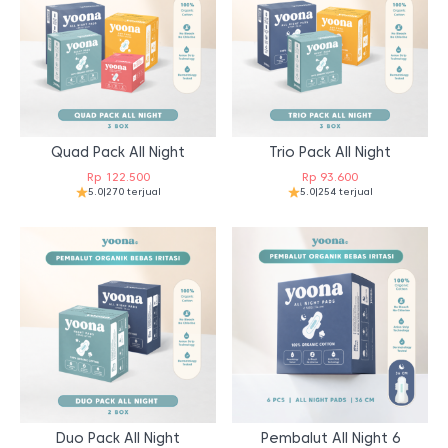
Quad Pack All Night
Trio Pack All Night
Rp
122.500
Rp
93.600
5.0
|
270 terjual
5.0
|
254 terjual
Duo Pack All Night
Pembalut All Night 6