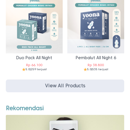
Duo Pack All Night
Pembalut All Night 6
Rp
66.100
Rp
38.800
5.0
|
259 terjual
5.0
|
535 terjual
View All Products
Rekomendasi