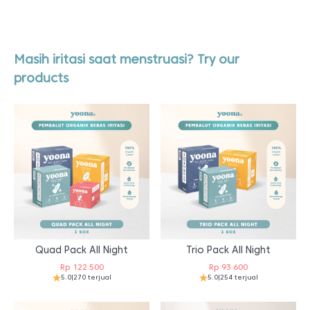
Masih iritasi saat menstruasi? Try our
products
Quad Pack All Night
Trio Pack All Night
Rp
122.500
Rp
93.600
5.0
|
270 terjual
5.0
|
254 terjual