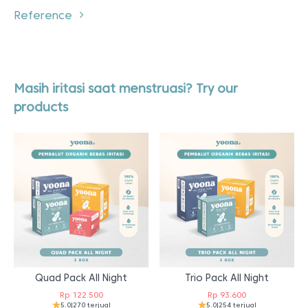
Reference
Masih iritasi saat menstruasi? Try our
products
Quad Pack All Night
Trio Pack All Night
Rp
122.500
Rp
93.600
5.0
|
270 terjual
5.0
|
254 terjual