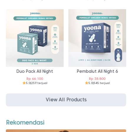
Duo Pack All Night
Pembalut All Night 6
Rp
66.100
Rp
38.800
5.0
|
259 terjual
5.0
|
545 terjual
View All Products
Rekomendasi