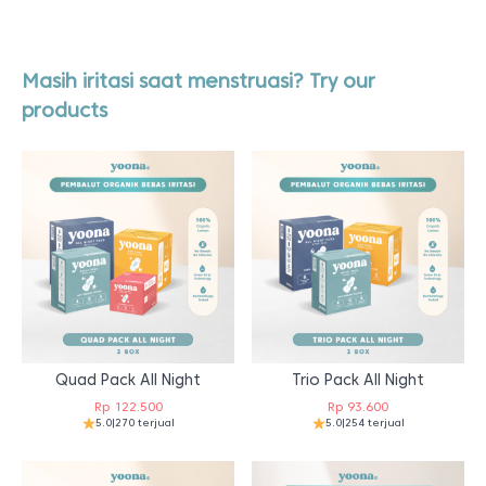
Masih iritasi saat menstruasi? Try our
products
Quad Pack All Night
Trio Pack All Night
Rp
122.500
Rp
93.600
5.0
|
270 terjual
5.0
|
254 terjual