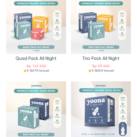
Quad Pack All Night
Trio Pack All Night
Rp
122.500
Rp
93.600
5.0
|
270 terjual
5.0
|
254 terjual