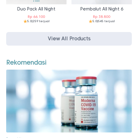
Duo Pack All Night
Pembalut All Night 6
Rp
66.100
Rp
38.800
5.0
|
259 terjual
5.0
|
545 terjual
View All Products
Rekomendasi