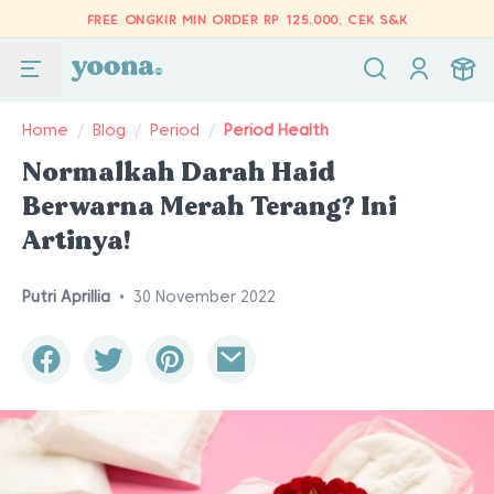
FREE ONGKIR MIN ORDER RP 125.000.
CEK S&K
Home
/
Blog
/
Period
/
Period Health
Normalkah Darah Haid
Berwarna Merah Terang? Ini
Artinya!
Putri Aprillia
•
30 November 2022