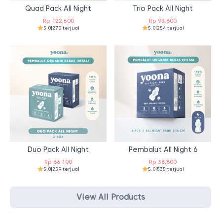
Quad Pack All Night
Trio Pack All Night
Rp
122.500
Rp
93.600
5.0
|
270 terjual
5.0
|
254 terjual
Duo Pack All Night
Pembalut All Night 6
Rp
66.100
Rp
38.800
5.0
|
259 terjual
5.0
|
535 terjual
View All Products