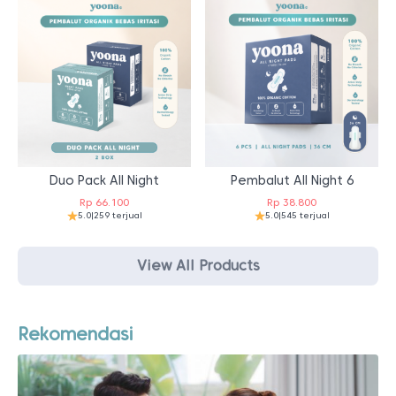
Duo Pack All Night
Pembalut All Night 6
Rp
66.100
Rp
38.800
5.0
|
259 terjual
5.0
|
545 terjual
View All Products
Rekomendasi