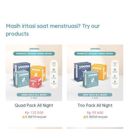
Masih iritasi saat menstruasi? Try our
products
Quad Pack All Night
Trio Pack All Night
Rp
122.500
Rp
93.600
5.0
|
270 terjual
5.0
|
254 terjual