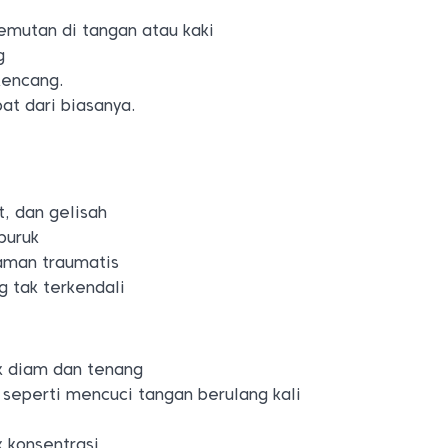
emutan di tangan atau kaki
g
kencang.
at dari biasanya.
t, dan gelisah
buruk
aman traumatis
g tak terkendali
k diam dan tenang
k, seperti mencuci tangan berulang kali
 konsentrasi