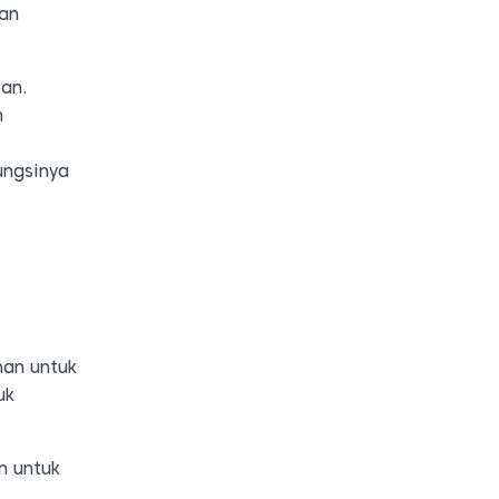
han
an.
n
ungsinya
an untuk
uk
n untuk