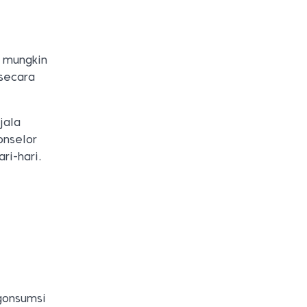
 mungkin
 secara
jala
onselor
ri-hari.
gonsumsi