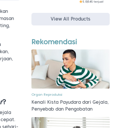
5.0
|
545 terjual
akan
emasan
View All Products
ting,
Rekomendasi
a
kan,
rjaan,
a
Organ Reproduksi
r
?
Kenali Kista Payudara dari Gejala,
Penyebab dan Pengobatan
ejala
 cepat.
 sehari-