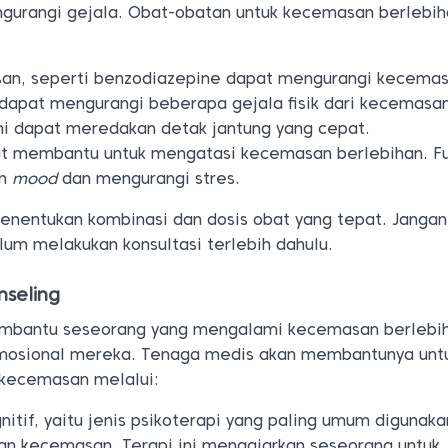
gurangi gejala. Obat-obatan untuk kecemasan berlebi
an, seperti benzodiazepine dapat mengurangi kecemas
apat mengurangi beberapa gejala fisik dari kecemasa
ini dapat meredakan detak jantung yang cepat.
t membantu untuk mengatasi kecemasan berlebihan. F
an
mood
dan mengurangi stres.
nentukan kombinasi dan dosis obat yang tepat. Jangan
um melakukan konsultasi terlebih dahulu.
nseling
embantu seseorang yang mengalami kecemasan berlebih
mosional mereka. Tenaga medis akan membantunya unt
kecemasan melalui:
gnitif, yaitu jenis psikoterapi yang paling umum digunaka
n kecemasan. Terapi ini mengajarkan seseorang untuk