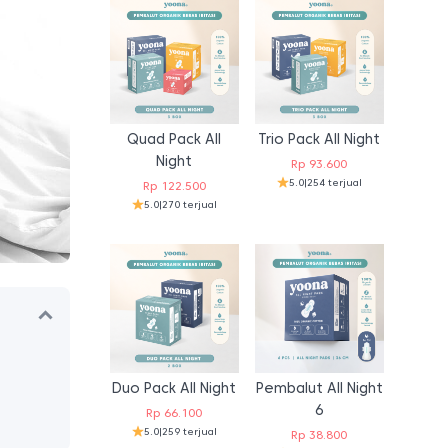
Quad Pack All
Trio Pack All Night
Night
Rp
93.600
5.0
|
254 terjual
Rp
122.500
5.0
|
270 terjual
Duo Pack All Night
Pembalut All Night
6
Rp
66.100
5.0
|
259 terjual
Rp
38.800