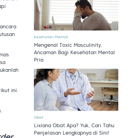
api
wancara
utusan
Kesehatan Mental
Mengenal Toxic Masculinity,
Ancaman Bagi Kesehatan Mental
emas
Pria
asa
bukanlah
kut ini.
.
Obat
Lixiana Obat Apa? Yuk, Cari Tahu
Penjelasan Lengkapnya di Sini!
rder