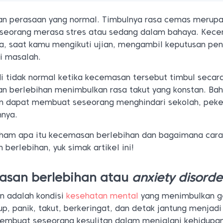
n perasaan yang normal. Timbulnya rasa cemas merup
seseorang merasa stres atau sedang dalam bahaya. Kec
a, saat kamu mengikuti ujian, mengambil keputusan pen
i masalah.
di tidak normal ketika kecemasan tersebut timbul secar
n berlebihan menimbulkan rasa takut yang konstan. Bah
n dapat membuat seseorang menghindari sekolah, peke
nnya.
aham apa itu kecemasan berlebihan dan bagaimana car
erlebihan, yuk simak artikel ini!
asan berlebihan atau
anxiety disorde
n adalah kondisi
kesehatan mental
yang menimbulkan g
p, panik, takut, berkeringat, dan detak jantung menjadi
embuat seseorang kesulitan dalam menjalani kehidupan