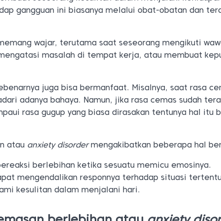
adap gangguan ini biasanya melalui obat-obatan dan ter
 memang wajar, terutama saat seseorang mengikuti wa
, mengatasi masalah di tempat kerja, atau membuat kep
ebenarnya juga bisa bermanfaat. Misalnya, saat rasa c
ari adanya bahaya. Namun, jika rasa cemas sudah ter
paui rasa gugup yang biasa dirasakan tentunya hal itu 
an atau
anxiety disorder
mengakibatkan beberapa hal beri
bereaksi berlebihan ketika sesuatu memicu emosinya.
apat mengendalikan responnya terhadap situasi tertentu
mi kesulitan dalam menjalani hari.
emasan berlebihan atau
anxiety diso