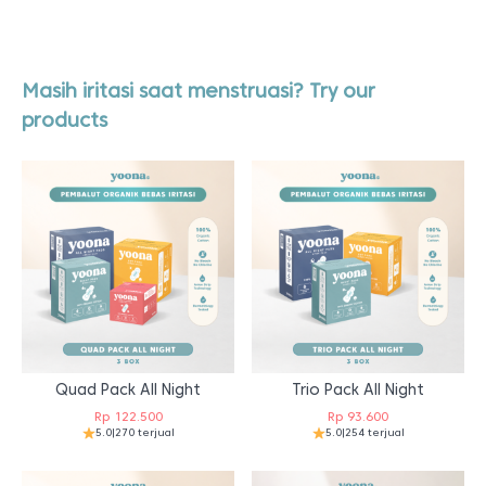
Masih iritasi saat menstruasi? Try our
products
Quad Pack All Night
Trio Pack All Night
Rp
122.500
Rp
93.600
5.0
|
270 terjual
5.0
|
254 terjual