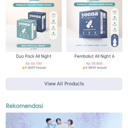
Duo Pack All Night
Pembalut All Night 6
Rp
66.100
Rp
38.800
5.0
|
259 terjual
5.0
|
535 terjual
View All Products
Rekomendasi