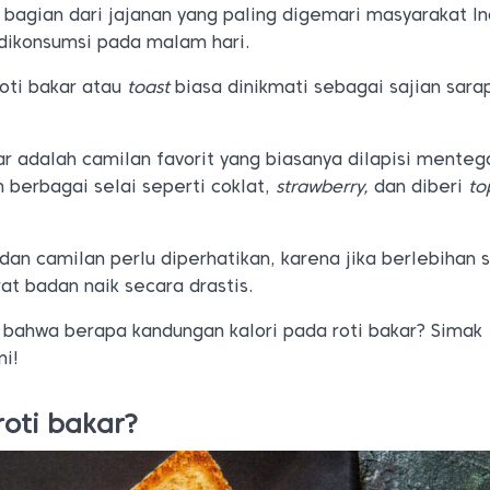
 bagian dari jajanan yang paling digemari masyarakat I
 dikonsumsi pada malam hari.
 roti bakar atau
toast
biasa dinikmati sebagai sajian sar
kar adalah camilan favorit yang biasanya dilapisi menteg
 berbagai selai seperti coklat,
strawberry,
dan diberi
to
 dan camilan perlu diperhatikan, karena jika berlebihan 
t badan naik secara drastis.
bahwa berapa kandungan kalori pada roti bakar? Simak
ni!
roti bakar?