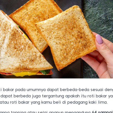
oti bakar pada umumnya dapat berbeda-beda sesuai de
u dapat berbeda juga tergantung apakah itu roti bakar y
 atau roti bakar yang kamu beli di pedagang kaki lima.
r tanpa topping atau selai apapun mengandung
64 sampai