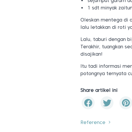
sejumput garam da
1 sdt minyak zaitu
Oleskan mentega di at
lalu letakkan di roti 
Lalu, taburi dengan b
Terakhir, tuangkan se
disajikan!
Itu tadi informasi men
potongnya ternyata c
Share artikel ini
Reference