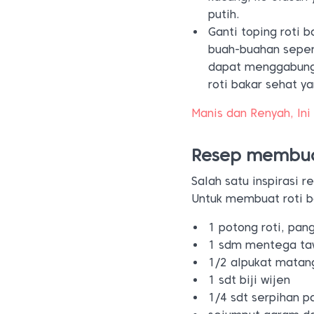
putih.
Ganti toping roti 
buah-buahan sepert
dapat menggabung
roti bakar sehat ya
Manis dan Renyah, In
Resep membua
Salah satu inspirasi r
Untuk membuat roti b
1 potong roti, pan
1 sdm mentega taw
1/2 alpukat matang,
1 sdt biji wijen
1/4 sdt serpihan p