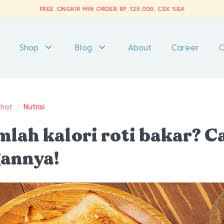
FREE ONGKIR MIN ORDER RP 125.000.
CEK S&K
Shop
Blog
About
Career
C
ehat
/
Nutrisi
mlah kalori roti bakar? C
gannya!