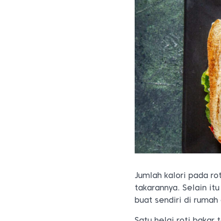
Jumlah kalori pada r
takarannya. Selain it
buat sendiri di rumah
Satu helai roti baka