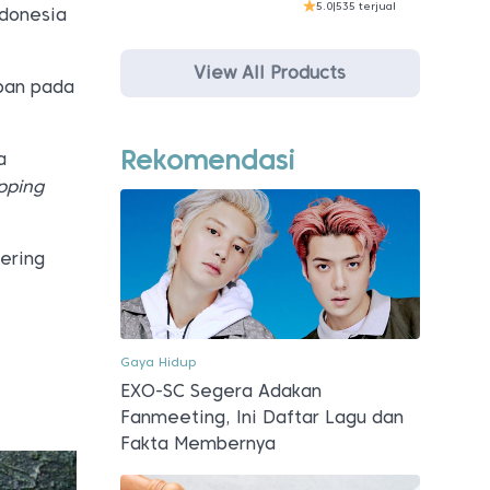
5.0
|
535 terjual
ndonesia
View All Products
apan pada
Rekomendasi
a
pping
sering
Gaya Hidup
EXO-SC Segera Adakan
Fanmeeting, Ini Daftar Lagu dan
Fakta Membernya