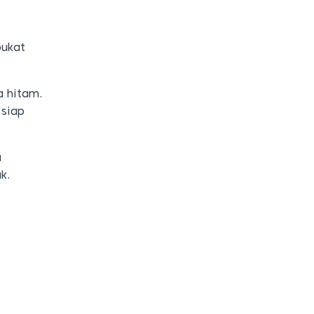
pukat
a hitam.
 siap
u
k.