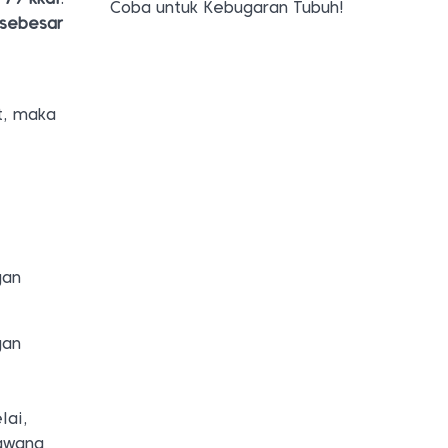
Coba untuk Kebugaran Tubuh!
sebesar
t, maka
gan
gan
m
lai,
bawang