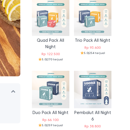
Quad Pack All
Trio Pack All Night
Night
Rp
93.600
5.0
|
254 terjual
Rp
122.500
5.0
|
270 terjual
Duo Pack All Night
Pembalut All Night
6
Rp
66.100
5.0
|
259 terjual
Rp
38.800