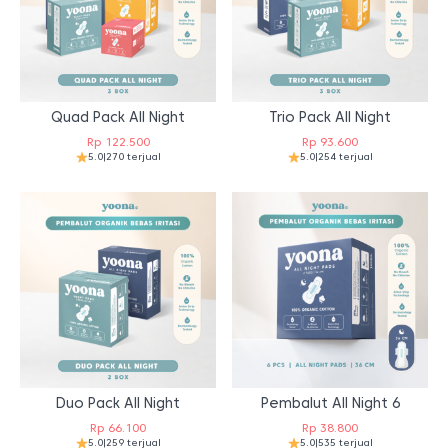
Quad Pack All Night
Trio Pack All Night
Rp
122.500
Rp
93.600
5.0
|
270 terjual
5.0
|
254 terjual
Duo Pack All Night
Pembalut All Night 6
Rp
66.100
Rp
38.800
5.0
|
259 terjual
5.0
|
535 terjual