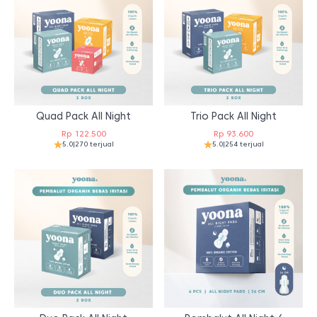
Quad Pack All Night
Trio Pack All Night
Rp
122.500
Rp
93.600
5.0
|
270 terjual
5.0
|
254 terjual