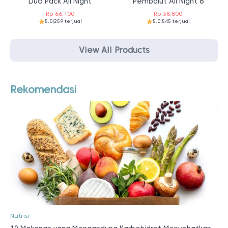
Duo Pack All Night
Pembalut All Night 6
Rp
66.100
Rp
38.800
5.0
|
259 terjual
5.0
|
545 terjual
View All Products
Rekomendasi
Nutrisi