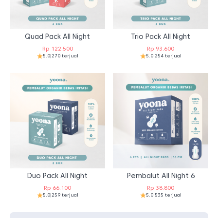
Quad Pack All Night
Trio Pack All Night
Rp
122.500
Rp
93.600
5.0
|
270 terjual
5.0
|
254 terjual
Duo Pack All Night
Pembalut All Night 6
Rp
66.100
Rp
38.800
5.0
|
259 terjual
5.0
|
535 terjual