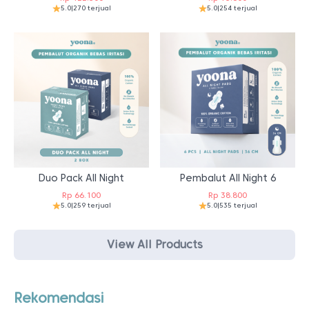
5.0
|
270 terjual
5.0
|
254 terjual
Duo Pack All Night
Pembalut All Night 6
Rp
66.100
Rp
38.800
5.0
|
259 terjual
5.0
|
535 terjual
View All Products
Rekomendasi