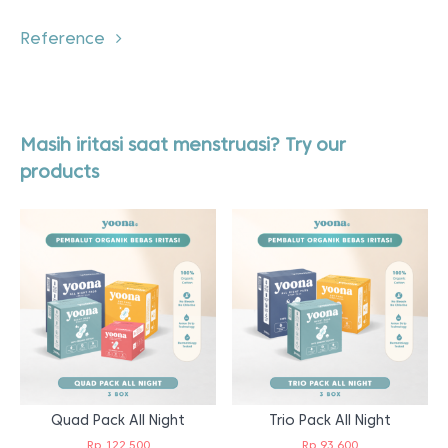
Reference
Masih iritasi saat menstruasi? Try our
products
Quad Pack All Night
Trio Pack All Night
Rp
122.500
Rp
93.600