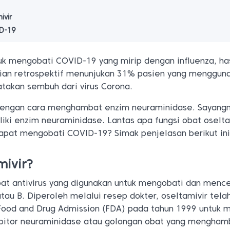
ivir
ID-19
uk mengobati COVID-19 yang mirip dengan influenza, has
tian retrospektif menunjukan 31% pasien yang menggun
atakan sembuh dari virus Corona.
dengan cara menghambat enzim neuraminidase. Sayangny
iki enzim neuraminidase. Lantas apa fungsi obat oselta
dapat mengobati COVID-19? Simak penjelasan berikut ini
mivir?
bat antivirus yang digunakan untuk mengobati dan menc
atau B. Diperoleh melalui resep dokter, oseltamivir tela
 Food and Drug Admission (FDA) pada tahun 1999 untuk 
ibitor neuraminidase atau golongan obat yang mengham