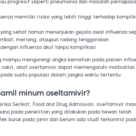
tau progresif seperti pneumonia dan masalah pernapas
s
uenza memiliki risiko yang lebih tinggi terhadap komplik
 yang sehat namun menunjukan gejala awal influenza se
sumbat, meriang, ataupun radang tenggorokan
 dengan influenza akut tanpa komplikasi
ng mampu mengurangi angka kematian pada pasien influ
h sakit, obat oseltamivir dapat memengaruhi morbiditas
 pada suatu populasi dalam jangka waktu tertentu.
hamil minum oseltamivir?
ika Serikat, Food and Drug Admission, oseltamivir mas
mana pada penelitian yang dilakukan pada hewan telah
ek buruk pada janin dan belum ada studi terkontrol pad