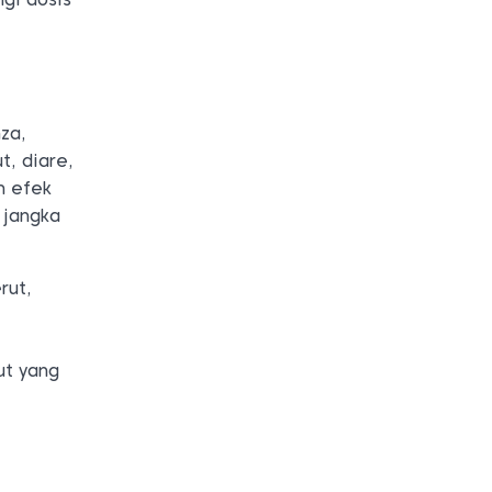
za,
t, diare,
n efek
 jangka
rut,
ut yang