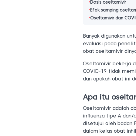
Dosis oseltamivir
Efek samping oseltam
Oseltamivir dan COV
Banyak digunakan unt
evaluasi pada peneli
obat oseltamivir diny
Oseltamivir bekerja 
COVID-19 tidak memil
dan apakah obat ini 
Apa itu oselta
Oseltamivir adalah o
influenza tipe A dan/
disetujui oleh badan
dalam kelas obat inh