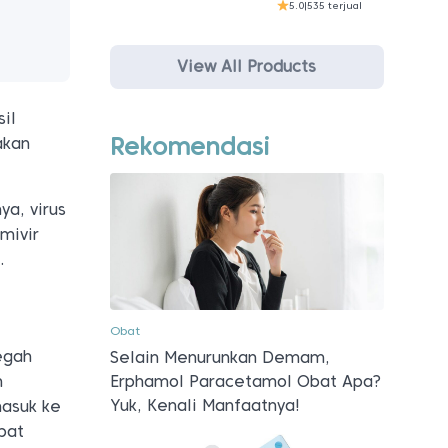
5.0
|
535 terjual
View All Products
il
Rekomendasi
akan
a, virus
mivir
.
Obat
egah
Selain Menurunkan Demam,
Erphamol Paracetamol Obat Apa?
h
Yuk, Kenali Manfaatnya!
masuk ke
bat