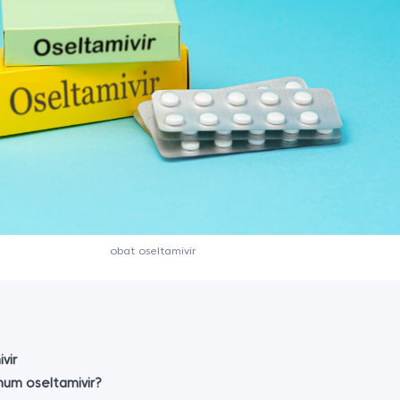
obat oseltamivir
vir
num oseltamivir?