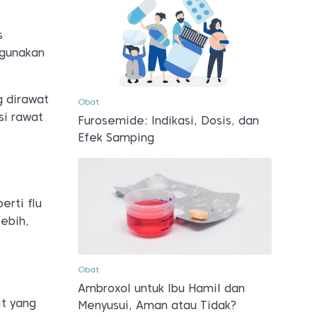
s
igunakan
g dirawat
Obat
si rawat
Furosemide: Indikasi, Dosis, dan
Efek Samping
erti flu
ebih,
Obat
Ambroxol untuk Ibu Hamil dan
it yang
Menyusui, Aman atau Tidak?