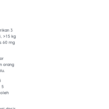
rikan 3
i, >15 kg
is 60 mg
or
n orang
lu.
i
 5
 oleh
gi dosis