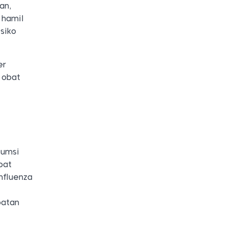
an,
 hamil
siko
er
 obat
sumsi
bat
nfluenza
batan