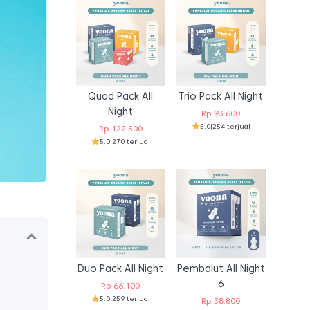
Quad Pack All
Trio Pack All Night
Night
Rp
93.600
5.0
|
254 terjual
Rp
122.500
5.0
|
270 terjual
Duo Pack All Night
Pembalut All Night
6
Rp
66.100
5.0
|
259 terjual
Rp
38.800