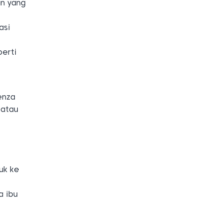
an yang
asi
perti
enza
 atau
uk ke
a ibu