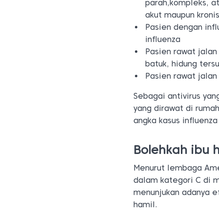
parah,kompleks, a
akut maupun kroni
Pasien dengan infl
influenza
Pasien rawat jalan
batuk, hidung ter
Pasien rawat jalan
Sebagai antivirus ya
yang dirawat di ruma
angka kasus influenza
Bolehkah ibu 
Menurut lembaga Amer
dalam kategori C di 
menunjukan adanya ef
hamil.