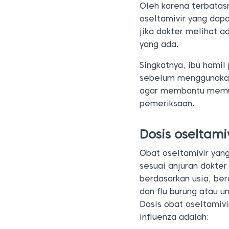
Oleh karena terbatasn
oseltamivir yang dap
jika dokter melihat a
yang ada.
Singkatnya, ibu hamil
sebelum menggunakan 
agar membantu memu
pemeriksaan.
Dosis oseltami
Obat oseltamivir yang
sesuai anjuran dokte
berdasarkan usia, ber
dan flu burung atau u
Dosis obat oseltamiv
influenza adalah: