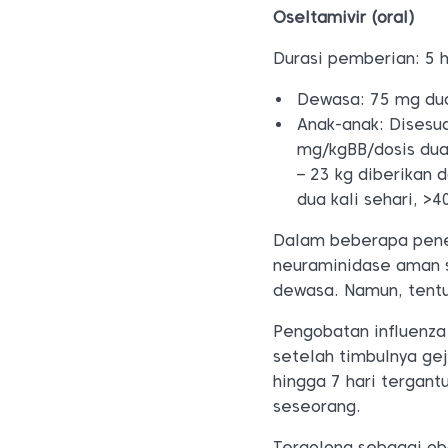
Oseltamivir (oral)
Durasi pemberian: 5 h
Dewasa: 75 mg dua
Anak-anak: Disesua
mg/kgBB/dosis dua 
– 23 kg diberikan 
dua kali sehari, >4
Dalam beberapa penel
neuraminidase aman s
dewasa. Namun, tentu
Pengobatan influenza
setelah timbulnya gej
hingga 7 hari tergantu
seseorang.
Tergolong sebagai ob