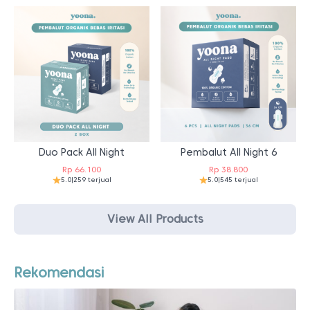
Duo Pack All Night
Pembalut All Night 6
Rp
66.100
Rp
38.800
5.0
|
259 terjual
5.0
|
545 terjual
View All Products
Rekomendasi