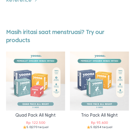
Reference
Masih iritasi saat menstruasi? Try our
products
Quad Pack All Night
Trio Pack All Night
Rp
122.500
Rp
93.600
5.0
|
270 terjual
5.0
|
254 terjual