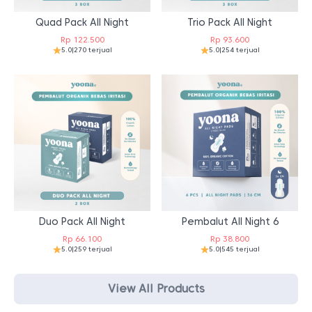
Quad Pack All Night
Trio Pack All Night
Rp
122.500
Rp
93.600
5.0
|
270 terjual
5.0
|
254 terjual
Duo Pack All Night
Pembalut All Night 6
Rp
66.100
Rp
38.800
5.0
|
259 terjual
5.0
|
545 terjual
View All Products